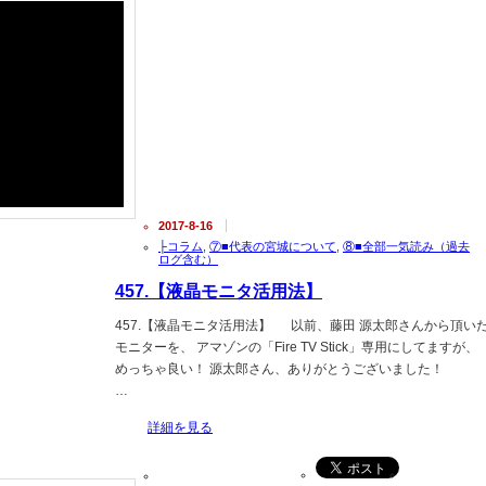
2017-8-16
├コラム
,
⑦■代表の宮城について
,
⑧■全部一気読み（過去
ログ含む）
457.【液晶モニタ活用法】
457.【液晶モニタ活用法】 以前、藤田 源太郎さんから頂い
モニターを、 アマゾンの「Fire TV Stick」専用にしてますが、
めっちゃ良い！ 源太郎さん、ありがとうございました
…
詳細を見る