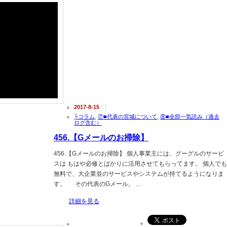
2017-8-15
├コラム
,
⑦■代表の宮城について
,
⑧■全部一気読み（過去
ログ含む）
456.【Gメールのお掃除】
456.【Gメールのお掃除】 個人事業主には、グーグルのサービ
スは もはや必修とばかりに活用させてもらってます。 個人でも
無料で、大企業並のサービスやシステムが持てるようになりま
す。 その代表のGメール。 …
詳細を見る