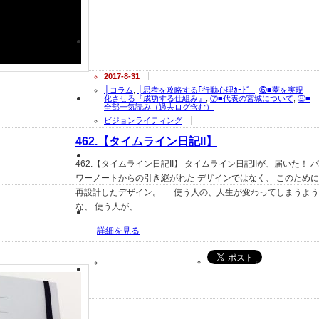
2017-8-31
├コラム
,
├思考を攻略する｢行動心理ｶｰﾄﾞ｣
,
⑥■夢を実現
化させる『成功する仕組み』
,
⑦■代表の宮城について
,
⑧■
全部一気読み（過去ログ含む）
ビジョンライティング
462.【タイムライン日記II】
462.【タイムライン日記II】 タイムライン日記IIが、届いた！ パ
ワーノートからの引き継がれた デザインではなく、 このために
再設計したデザイン。 使う人の、人生が変わってしまうよう
な、 使う人が、…
詳細を見る