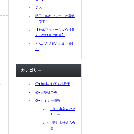
テスト
明日、無料セミナーの最終
日です！
【セルフイメージを作り替
えるのは実は簡単】
どんどん進化が止まりませ
ん
カテゴリー
①■無料の動画や小冊子
ー
②■お客様の声
③■セミナー情報
├個人事業向けセ
ミナー
├売れる仕組み合
宿