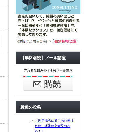
【無料購読】メール講座
売れる仕組みのネタ帳メール講座
最近の投稿
【固定概念に捕らわれ無け
れば、才能は必ず見つか
る！】