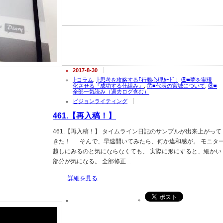
2017-8-30
├コラム
,
├思考を攻略する｢行動心理ｶｰﾄﾞ｣
,
⑥■夢を実現
化させる『成功する仕組み』
,
⑦■代表の宮城について
,
⑧■
全部一気読み（過去ログ含む）
ビジョンライティング
461.【再入稿！】
461.【再入稿！】 タイムライン日記のサンプルが出来上がって
きた！ そんで、早速開いてみたら、何か違和感が。 モニタ
越しにみるのと気にならなくても、 実際に形にすると、細かい
部分が気になる。 全部修正…
詳細を見る