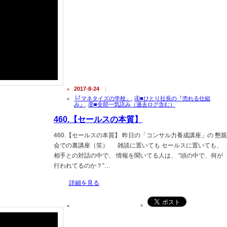
2017-8-24
├｢マネタイズの学校」
,
④■ひとり社長の『売れる仕組
み』
,
⑧■全部一気読み（過去ログ含む）
460.【セールスの本質】
460.【セールスの本質】 昨日の「コンサル力養成講座」の 懇親
会での裏講座（笑） 雑談に置いても セールスに置いても、
相手との対話の中で、 情報を聞いてる人は、 “頭の中で、何が
行われてるのか？”…
詳細を見る