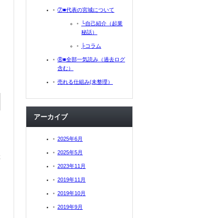
⑦■代表の宮城について
└自己紹介（起業
秘話）
├コラム
⑧■全部一気読み（過去ログ
含む）
売れる仕組み(未整理）
アーカイブ
2025年6月
2025年5月
よ
2023年11月
2019年11月
2019年10月
2019年9月