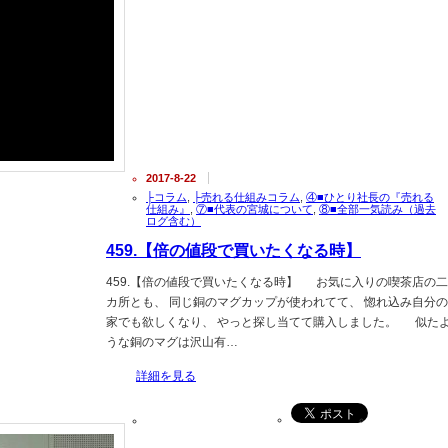
2017-8-22
├コラム
,
├売れる仕組みコラム
,
④■ひとり社長の『売れる
仕組み』
,
⑦■代表の宮城について
,
⑧■全部一気読み（過去
ログ含む）
459.【倍の値段で買いたくなる時】
459.【倍の値段で買いたくなる時】 お気に入りの喫茶店の二
カ所とも、 同じ銅のマグカップが使われてて、 惚れ込み自分の
家でも欲しくなり、 やっと探し当てて購入しました。 似た
うな銅のマグは沢山有…
詳細を見る