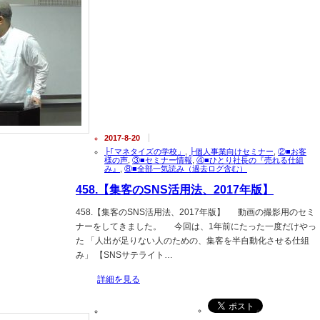
2017-8-20
├｢マネタイズの学校」
,
├個人事業向けセミナー
,
②■お客
様の声
,
③■セミナー情報
,
④■ひとり社長の『売れる仕組
み』
,
⑧■全部一気読み（過去ログ含む）
458.【集客のSNS活用法、2017年版】
458.【集客のSNS活用法、2017年版】 動画の撮影用のセミ
ナーをしてきました。 今回は、1年前にたった一度だけやっ
た 「人出が足りない人のための、集客を半自動化させる仕組
み」 【SNSサテライト…
詳細を見る