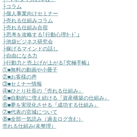
├コラム
├個人事業向けセミナー
├売れる仕組みコラム
├売れる仕組み合宿
├思考を攻略する｢行動心理ｶｰﾄﾞ｣
├池袋ビジネス研究会
├稼げるマインドの話し
├自由になる力
├行動力と売上げが上がる｢究極手帳｣
①■無料の動画や小冊子
②■お客様の声
③■セミナー情報
④■ひとり社長の『売れる仕組み』
⑤■自動的に増え続ける『資産構築の仕組み』
⑥■夢を実現化させる『成功する仕組み』
⑦■代表の宮城について
⑧■全部一気読み（過去ログ含む）
売れる仕組み(未整理）