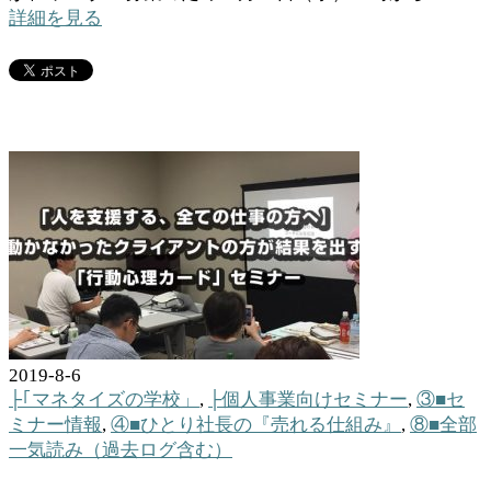
詳細を見る
2019-8-6
├｢マネタイズの学校」
,
├個人事業向けセミナー
,
③■セ
ミナー情報
,
④■ひとり社長の『売れる仕組み』
,
⑧■全部
一気読み（過去ログ含む）