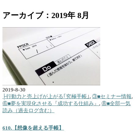
アーカイブ：2019年 8月
2019-8-30
├行動力と売上げが上がる｢究極手帳｣
,
③■セミナー情報
,
⑥■夢を実現化させる『成功する仕組み』
,
⑧■全部一気
読み（過去ログ含む）
610.【想像を超える手帳】