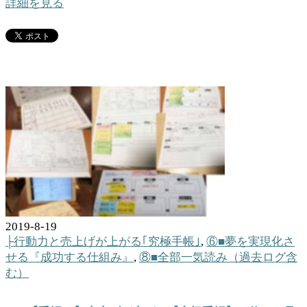
詳細を見る
2019-8-19
├行動力と売上げが上がる｢究極手帳｣
,
⑥■夢を実現化さ
せる『成功する仕組み』
,
⑧■全部一気読み（過去ログ含
む）