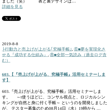
ました（笑） 表と裏デザインは…
詳細を見る
2019-8-8
├行動力と売上げが上がる｢究極手帳｣
,
⑥■夢を実現化さ
せる『成功する仕組み』
,
⑧■全部一気読み（過去ログ含
む）
603.【『売上げが上がる、究極手帳』活用セミナーしま
す】
603.『売上げが上がる、究極手帳』活用セミナーしま
す。 ～t使うほどに、コンサル視点と、ロジカルシン
キングが自然と身に付く手帳～ というのを開発しました
が、 テスター募集のため08月14日（水）19時から …