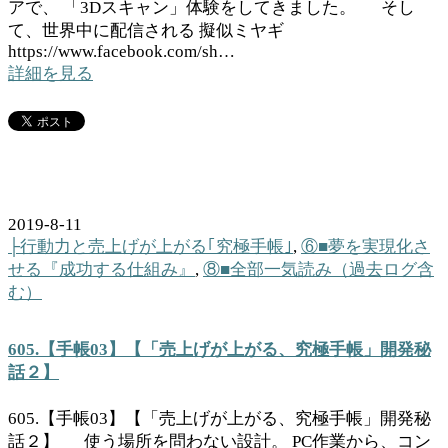
アで、 「3Dスキャン」体験をしてきました。 そし
て、世界中に配信される 擬似ミヤギ
https://www.facebook.com/sh…
詳細を見る
2019-8-11
├行動力と売上げが上がる｢究極手帳｣
,
⑥■夢を実現化さ
せる『成功する仕組み』
,
⑧■全部一気読み（過去ログ含
む）
605.【手帳03】【「売上げが上がる、究極手帳」開発秘
話２】
605.【手帳03】【「売上げが上がる、究極手帳」開発秘
話２】 使う場所を問わない設計。 PC作業から、コン