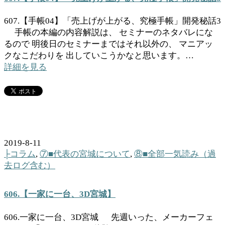
607.【手帳04】「売上げが上がる、究極手帳」開発秘話3
手帳の本編の内容解説は、 セミナーのネタバレにな
るので 明後日のセミナーまではそれ以外の、 マニアッ
クなこだわりを 出していこうかなと思います。…
詳細を見る
2019-8-11
├コラム
,
⑦■代表の宮城について
,
⑧■全部一気読み（過
去ログ含む）
606.【一家に一台、3D宮城】
606.一家に一台、3D宮城 先週いった、メーカーフェ