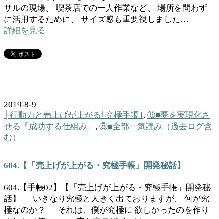
サルの現場、 喫茶店での一人作業など、 場所を問わず
に活用するために、 サイズ感も重要視しました…
詳細を見る
2019-8-9
├行動力と売上げが上がる｢究極手帳｣
,
⑥■夢を実現化さ
せる『成功する仕組み』
,
⑧■全部一気読み（過去ログ含
む）
604.【「売上げが上がる・究極手帳」開発秘話】
604.【手帳02】【「売上げが上がる・究極手帳」開発秘
話】 いきなり究極と大きく出ておりますが、 何が究
極なのか？ それは、僕が究極に 欲しかったのを作り