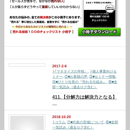
関連記事
2017-2-6
├｢マネタイズの学校」
,
├個人事業向けセ
ミナー
,
②■お客様の声
,
③■セミナー情報
,
④■ひとり社長の『売れる仕組み』
,
⑧■全
部一気読み（過去ログ含む）
411.【分解力は解決力となる】
2018-10-20
├コラム
,
⑦■代表の宮城について
,
⑧■全部
一気読み（過去ログ含む）