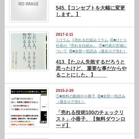
545.【コンセプトを大幅に変更
します。】
2017-2-11
├コラム
,
├売れる仕組みコラム
,
④■ひとり
社長の『売れる仕組み』
,
⑦■代表の宮城に
ついて
,
⑧■全部一気読み（過去ログ含む）
413.【たぶん失敗するだろうと
思ったけど、 重要な事だからや
ることにした。】
2015-2-20
①■無料の動画や小冊子
,
⑧■全部一気読み
（過去ログ含む）
「売れる技術100のチェックリ
スト」小冊子、【無料ダウンロ
ード】