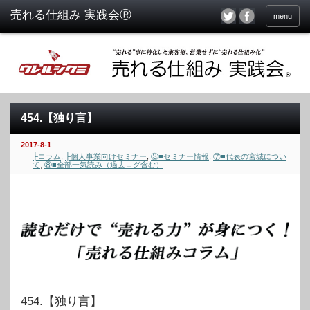
menu
454.【独り言】
2017-8-1
├コラム
,
├個人事業向けセミナー
,
③■セミナー情報
,
⑦■代表の宮城につい
て
,
⑧■全部一気読み（過去ログ含む）
454.【独り言】