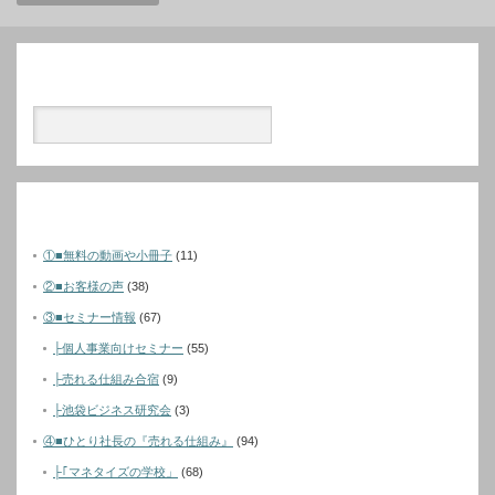
検索
カテゴリー
①■無料の動画や小冊子
(11)
②■お客様の声
(38)
③■セミナー情報
(67)
├個人事業向けセミナー
(55)
├売れる仕組み合宿
(9)
├池袋ビジネス研究会
(3)
④■ひとり社長の『売れる仕組み』
(94)
├｢マネタイズの学校」
(68)