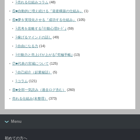
├売れる仕組みコラム
(48)
⑤■自動的に増え続ける『資産構築の仕組み』
(1)
⑥■夢を実現化させる『成功する仕組み』
(105)
├思考を攻略する｢行動心理ｶｰﾄﾞ｣
(59)
├稼げるマインドの話し
(49)
├自由になる力
(14)
├行動力と売上げが上がる｢究極手帳｣
(13)
⑦■代表の宮城について
(125)
└自己紹介（起業秘話）
(5)
├コラム
(121)
⑧■全部一気読み（過去ログ含む）
(260)
売れる仕組み(未整理）
(373)
Menu
初めての方へ