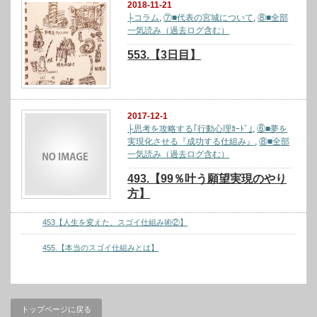
2018-11-21
├コラム
,
⑦■代表の宮城について
,
⑧■全部
一気読み（過去ログ含む）
553.【3日目】
2017-12-1
├思考を攻略する｢行動心理ｶｰﾄﾞ｣
,
⑥■夢を
実現化させる『成功する仕組み』
,
⑧■全部
一気読み（過去ログ含む）
493.【99％叶う願望実現のやり
方】
453【人生を変えた、スゴイ仕組み術②】
455.【本当のスゴイ仕組みとは】
トップページに戻る