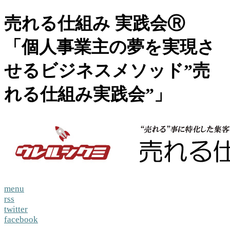
売れる仕組み 実践会Ⓡ
「個人事業主の夢を実現さ
せるビジネスメソッド”売
れる仕組み実践会”」
menu
rss
twitter
facebook