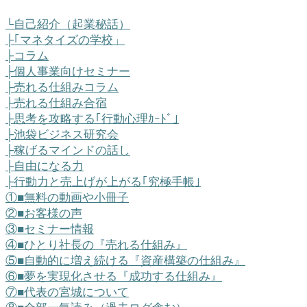
└自己紹介（起業秘話）
├｢マネタイズの学校」
├コラム
├個人事業向けセミナー
├売れる仕組みコラム
├売れる仕組み合宿
├思考を攻略する｢行動心理ｶｰﾄﾞ｣
├池袋ビジネス研究会
├稼げるマインドの話し
├自由になる力
├行動力と売上げが上がる｢究極手帳｣
①■無料の動画や小冊子
②■お客様の声
③■セミナー情報
④■ひとり社長の『売れる仕組み』
⑤■自動的に増え続ける『資産構築の仕組み』
⑥■夢を実現化させる『成功する仕組み』
⑦■代表の宮城について