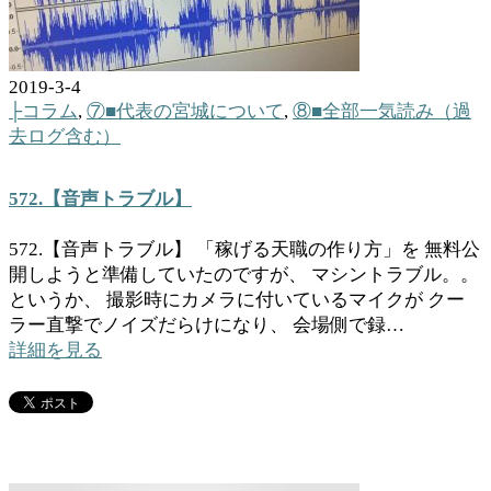
2019-3-4
├コラム
,
⑦■代表の宮城について
,
⑧■全部一気読み（過
去ログ含む）
572.【音声トラブル】
572.【音声トラブル】 「稼げる天職の作り方」を 無料公
開しようと準備していたのですが、 マシントラブル。。
というか、 撮影時にカメラに付いているマイクが クー
ラー直撃でノイズだらけになり、 会場側で録…
詳細を見る