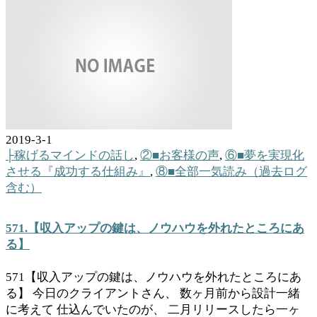
2019-3-1
├稼げるマインドの話し
,
②■お客様の声
,
⑥■夢を実現化
させる『成功する仕組み』
,
⑧■全部一気読み（過去ログ
含む）
571.【収入アップの鍵は、ノウハウを外れたところにあ
る】
571【収入アップの鍵は、ノウハウを外れたところにあ
る】 今日のクライアントさん、 数ヶ月前から設計一緒
に考えて 仕込んでいたのが、 二月リリースしたら一ヶ