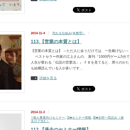
2014-11-4
売れる仕組み(未整理）
113.【営業の本質とは】
【営業の本質とは】 ～ただ人に会うだけでは、一生稼げない～
ベストセラー作家の江上さんの、 新刊『1000円ゲーム5分で
人生が変わる「伝説の営業法」』 ＦＢを見てると、周りのかた
も結構読んでいる人が多いです…
詳細を見る
2014-11-2
├個人事業向けセミナー
,
③■セミナー情報
,
⑧■全部一気読み（過
去ログ含む）
112.【過去のセミナー情報】