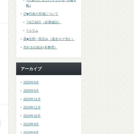
├行動力と売上げが上がる｢究極手
帳｣
⑦■代表の宮城について
└自己紹介（起業秘話）
├コラム
⑧■全部一気読み（過去ログ含む）
売れる仕組み(未整理）
アーカイブ
2025年6月
2025年5月
2023年11月
2019年11月
2019年10月
2019年9月
2019年8月