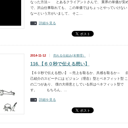
なった方法～ とあるクライアントさんで、 業界の単価が安
で、沢山仕事取れても、 この単価ではちょっとやっていけない
なーという方がいまして、 そこ…
詳細を見る
2014-11-12
売れる仕組み(未整理）
116.【６０秒で伝える想い】
【６０秒で伝える想い】 ～売上を取るか、共感を取るか～ 
己紹介のスピーチには ビジョン（理念）型とベネフィット型 こ
の二つがあり、 僕の大得意としている所はベネフィット型で
す。 もちろん、…
詳細を見る