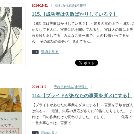
2014-11-11
売れる仕組み(未整理）
115.【成功者は失敗ばかりしている？】
【成功者は失敗ばかりしている？】 ～幾多の屍の上で～ 成功ば
かりしてる人に、実際に話を聞いてみると、 実は人の倍以上失
敗を繰り返してる、みんな九敗一勝で、人の10倍やってるか
ら、 その成功の部分だけ見えてるん…
詳細を見る
2014-11-9
売れる仕組み(未整理）
114.【プライドがあなたの事業をダメにする】
【プライドがあなたの事業をダメにする】 ～言葉を手放せば人
は集る～ 最近、集客の反応がさらに80倍になりました。 そ
れは一日の作業だけで変わりました。そして、 集客で
一番大事なのは、言葉で…
詳細を見る