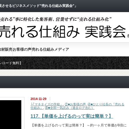
させるビジネスメソッド”売れる仕組み実践会”」
教材販売
お客様の声
売れる仕組みメディア
ンロード無料】
2014-11-29
├｢マネタイズの学校」
,
②■お客様の声
,
④■ひとり社長の『売れる
仕組み』
,
⑧■全部一気読み（過去ログ含む）
117.【単価を上げるのって実は簡単？】
【単価を上げるのって実は簡単？】 ～約一ヶ月で単価が8倍に