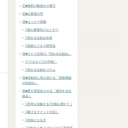
①■無料の動画や小冊子
②■お客様の声
③■セミナー情報
├個人事業向けセミナー
├売れる仕組み合宿
├池袋ビジネス研究会
④■ひとり社長の『売れる仕組み』
├｢マネタイズの学校」
├売れる仕組みコラム
⑤■自動的に増え続ける『資産構築
の仕組み』
⑥■夢を実現化させる『成功する仕
組み』
├思考を攻略する｢行動心理ｶｰﾄﾞ｣
├稼げるマインドの話し
├自由になる力