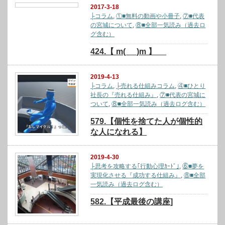
2017-3-18
├コラム
,
①■無料の動画や小冊子
,
⑦■代表
の宮城について
,
⑧■全部一気読み（過去ロ
グ含む）
424.【 m(_ _)m 】
2019-4-13
├コラム
,
├売れる仕組みコラム
,
④■ひとり
社長の『売れる仕組み』
,
⑦■代表の宮城に
ついて
,
⑧■全部一気読み（過去ログ含む）
579.【個性を捨てた人が個性的
な人になれる】
2019-4-30
├思考を攻略する｢行動心理ｶｰﾄﾞ｣
,
⑥■夢を
実現化させる『成功する仕組み』
,
⑧■全部
一気読み（過去ログ含む）
582.【平成最後の講座]