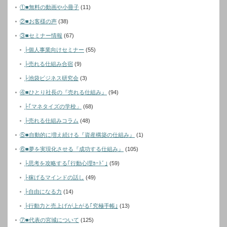
①■無料の動画や小冊子
(11)
②■お客様の声
(38)
③■セミナー情報
(67)
├個人事業向けセミナー
(55)
├売れる仕組み合宿
(9)
├池袋ビジネス研究会
(3)
④■ひとり社長の『売れる仕組み』
(94)
├｢マネタイズの学校」
(68)
├売れる仕組みコラム
(48)
⑤■自動的に増え続ける『資産構築の仕組み』
(1)
⑥■夢を実現化させる『成功する仕組み』
(105)
├思考を攻略する｢行動心理ｶｰﾄﾞ｣
(59)
├稼げるマインドの話し
(49)
├自由になる力
(14)
├行動力と売上げが上がる｢究極手帳｣
(13)
⑦■代表の宮城について
(125)