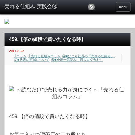
menu
459.【倍の値段で買いたくなる時】
2017-8-22
├コラム
,
├売れる仕組みコラム
,
④■ひとり社長の『売れる仕組み』
,
⑦■代表の宮城について
,
⑧■全部一気読み（過去ログ含む）
459.【倍の値段で買いたくなる時】
お気に入りの喫茶店の二カ所とも、