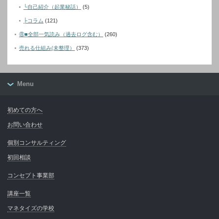
└自己紹介（起業秘話）
(5)
├コラム
(121)
⑧■全部一気読み（過去ログ含む）
(260)
売れる仕組み(未整理）
(373)
Menu
初めての方へ
お問い合わせ
個別コンサルティング
初回相談
コンセプト事業部
講座一覧
マネタイズの学校