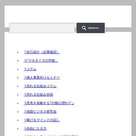
検索
カテゴリー
└自己紹介（起業秘話）
├｢マネタイズの学校」
├コラム
├個人事業向けセミナー
├売れる仕組みコラム
├売れる仕組み合宿
├思考を攻略する｢行動心理ｶｰﾄﾞ｣
├池袋ビジネス研究会
├稼げるマインドの話し
├自由になる力