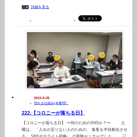
詳細を見る
2015-9-28
売れる仕組み(未整理）
222.【コロニーが落ちる日】
【コロニーが落ちる日】 〜何のためのSNSか？〜 土
曜は、 「人出が足りない人のための、 集客を半自動化させ
る、 SNSサテライト戦略」 の実験セミナーでした。 三