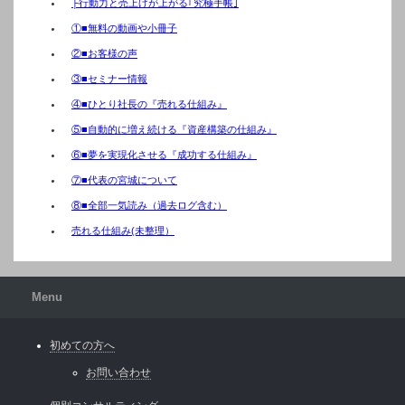
├行動力と売上げが上がる｢究極手帳｣
①■無料の動画や小冊子
②■お客様の声
③■セミナー情報
④■ひとり社長の『売れる仕組み』
⑤■自動的に増え続ける『資産構築の仕組み』
⑥■夢を実現化させる『成功する仕組み』
⑦■代表の宮城について
⑧■全部一気読み（過去ログ含む）
売れる仕組み(未整理）
Menu
初めての方へ
お問い合わせ