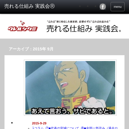
menu
アーカイブ：2015年 9月
2015-9-29
├コラム
,
⑦■代表の宮城について
,
⑧■全部一気読み（過去ロ