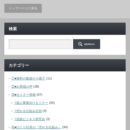
トップページに戻る
検索
カテゴリー
①■無料の動画や小冊子
(11)
②■お客様の声
(38)
③■セミナー情報
(67)
├個人事業向けセミナー
(55)
├売れる仕組み合宿
(9)
├池袋ビジネス研究会
(3)
④■ひとり社長の『売れる仕組み』
(94)