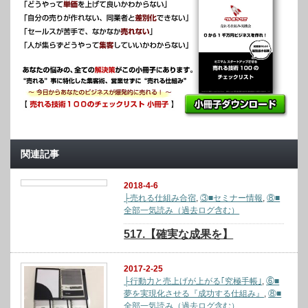
関連記事
2018-4-6
├売れる仕組み合宿
,
③■セミナー情報
,
⑧■
全部一気読み（過去ログ含む）
517.【確実な成果を】
2017-2-25
├行動力と売上げが上がる｢究極手帳｣
,
⑥■
夢を実現化させる『成功する仕組み』
,
⑧■
全部一気読み（過去ログ含む）