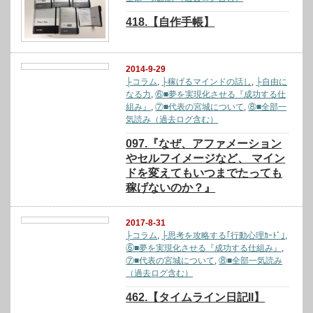
418.【自作手帳】
2014-9-29
├コラム
,
├稼げるマインドの話し
,
├自由に
なる力
,
⑥■夢を実現化させる『成功する仕
組み』
,
⑦■代表の宮城について
,
⑧■全部一
気読み（過去ログ含む）
097.『なぜ、アファメーション
やセルフイメージなど、 マイン
ドを変えてもいつまでたっても
稼げないのか？』
2017-8-31
├コラム
,
├思考を攻略する｢行動心理ｶｰﾄﾞ｣
,
⑥■夢を実現化させる『成功する仕組み』
,
⑦■代表の宮城について
,
⑧■全部一気読み
（過去ログ含む）
462.【タイムライン日記II】