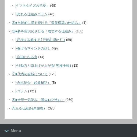
├｢マネタイズの学校」
(68)
├売れる仕組みコラム
(48)
⑤■自動的に増え続ける『資産構築の仕組み』
(1)
⑥■夢を実現化させる『成功する仕組み』
(105)
├思考を攻略する｢行動心理ｶｰﾄﾞ｣
(59)
├稼げるマインドの話し
(49)
├自由になる力
(14)
├行動力と売上げが上がる｢究極手帳｣
(13)
⑦■代表の宮城について
(125)
└自己紹介（起業秘話）
(5)
├コラム
(121)
⑧■全部一気読み（過去ログ含む）
(260)
売れる仕組み(未整理）
(373)
Menu