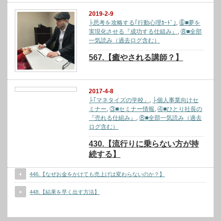
2019-2-9
├思考を攻略する｢行動心理ｶｰﾄﾞ｣
,
⑥■夢を
実現化させる『成功する仕組み』
,
⑧■全部
一気読み（過去ログ含む）
567.【癒やされる講師？】
2017-4-8
├｢マネタイズの学校」
,
├個人事業向けセ
ミナー
,
③■セミナー情報
,
④■ひとり社長の
『売れる仕組み』
,
⑧■全部一気読み（過去
ログ含む）
430.【流行りに乗らない方が持
続する】
446.【なぜお金をかけても売上げは変わらないのか？】
448.【結果を早く出す方法】