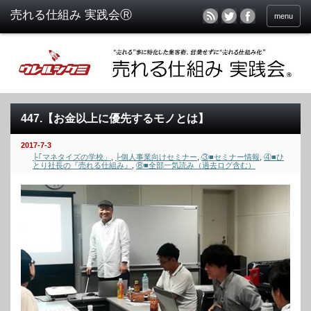
menu
447.【お金以上に優先するモノとは】
2017-7-3
├｢マネタイズの学校」
,
├個人事業向けセミナー
,
③■セミナー情報
,
④■ひ
とり社長の『売れる仕組み』
,
⑧■全部一気読み（過去ログ含む）