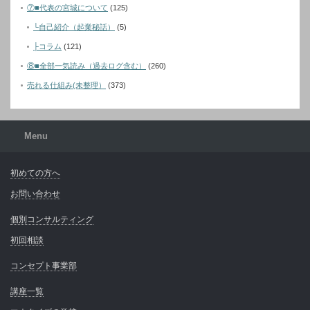
⑦■代表の宮城について
(125)
└自己紹介（起業秘話）
(5)
├コラム
(121)
⑧■全部一気読み（過去ログ含む）
(260)
売れる仕組み(未整理）
(373)
Menu
初めての方へ
お問い合わせ
個別コンサルティング
初回相談
コンセプト事業部
講座一覧