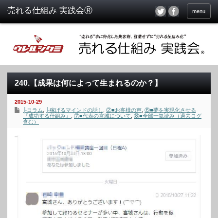
menu
240.【成果は何によって生まれるのか？】
2015-10-29
├コラム
,
├稼げるマインドの話し
,
②■お客様の声
,
⑥■夢を実現化させる
『成功する仕組み』
,
⑦■代表の宮城について
,
⑧■全部一気読み（過去ログ
含む）