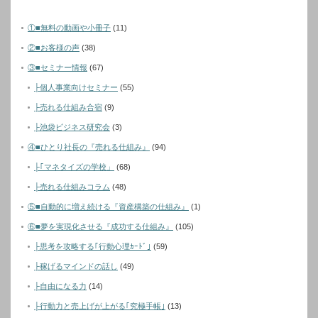
①■無料の動画や小冊子
(11)
②■お客様の声
(38)
③■セミナー情報
(67)
├個人事業向けセミナー
(55)
├売れる仕組み合宿
(9)
├池袋ビジネス研究会
(3)
④■ひとり社長の『売れる仕組み』
(94)
├｢マネタイズの学校」
(68)
├売れる仕組みコラム
(48)
⑤■自動的に増え続ける『資産構築の仕組み』
(1)
⑥■夢を実現化させる『成功する仕組み』
(105)
├思考を攻略する｢行動心理ｶｰﾄﾞ｣
(59)
├稼げるマインドの話し
(49)
├自由になる力
(14)
├行動力と売上げが上がる｢究極手帳｣
(13)