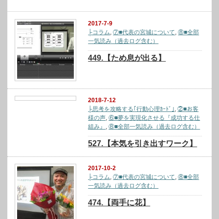
関連記事
2017-7-9
├コラム
,
⑦■代表の宮城について
,
⑧■全部
一気読み（過去ログ含む）
449.【ため息が出る】
2018-7-12
├思考を攻略する｢行動心理ｶｰﾄﾞ｣
,
②■お客
様の声
,
⑥■夢を実現化させる『成功する仕
組み』
,
⑧■全部一気読み（過去ログ含む）
527.【本気を引き出すワーク】
2017-10-2
├コラム
,
⑦■代表の宮城について
,
⑧■全部
一気読み（過去ログ含む）
474.【両手に花】