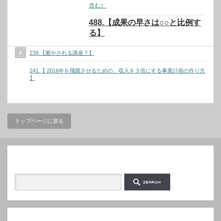
含む）
488.【成果の早さは○○と比例す
る】
239.【癒やされる講座？】
241.【 2016年を飛躍させるための、収入を３倍にする事業計画の作り方
】
トップページに戻る
検索
カテゴリー