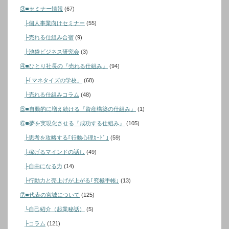
③■セミナー情報
(67)
├個人事業向けセミナー
(55)
├売れる仕組み合宿
(9)
├池袋ビジネス研究会
(3)
④■ひとり社長の『売れる仕組み』
(94)
├｢マネタイズの学校」
(68)
├売れる仕組みコラム
(48)
⑤■自動的に増え続ける『資産構築の仕組み』
(1)
⑥■夢を実現化させる『成功する仕組み』
(105)
├思考を攻略する｢行動心理ｶｰﾄﾞ｣
(59)
├稼げるマインドの話し
(49)
├自由になる力
(14)
├行動力と売上げが上がる｢究極手帳｣
(13)
⑦■代表の宮城について
(125)
└自己紹介（起業秘話）
(5)
├コラム
(121)