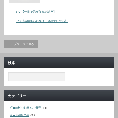
377.【一日で元が取れる講座】
379.【単純接触効果は、単純では無い】
トップページに戻る
検索
カテゴリー
①■無料の動画や小冊子
(11)
②■お客様の声
(38)