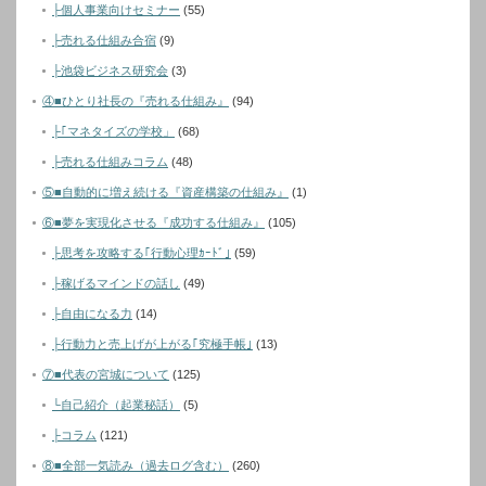
├個人事業向けセミナー
(55)
├売れる仕組み合宿
(9)
├池袋ビジネス研究会
(3)
④■ひとり社長の『売れる仕組み』
(94)
├｢マネタイズの学校」
(68)
├売れる仕組みコラム
(48)
⑤■自動的に増え続ける『資産構築の仕組み』
(1)
⑥■夢を実現化させる『成功する仕組み』
(105)
├思考を攻略する｢行動心理ｶｰﾄﾞ｣
(59)
├稼げるマインドの話し
(49)
├自由になる力
(14)
├行動力と売上げが上がる｢究極手帳｣
(13)
⑦■代表の宮城について
(125)
└自己紹介（起業秘話）
(5)
├コラム
(121)
⑧■全部一気読み（過去ログ含む）
(260)