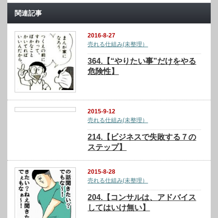
関連記事
2016-8-27
売れる仕組み(未整理）
364.【“やりたい事”だけをやる
危険性】
2015-9-12
売れる仕組み(未整理）
214.【ビジネスで失敗する７の
ステップ】
2015-8-28
売れる仕組み(未整理）
204.【コンサルは、アドバイス
してはいけ無い】