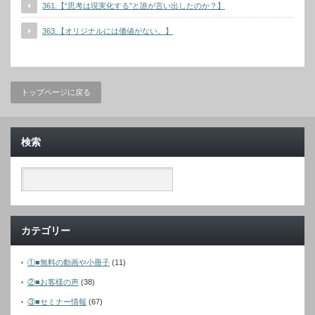
361.【“思考は現実化する”と誰が言い出したのか？】
363.【オリジナルには価値がない。】
トップページに戻る
検索
カテゴリー
①■無料の動画や小冊子
(11)
②■お客様の声
(38)
③■セミナー情報
(67)