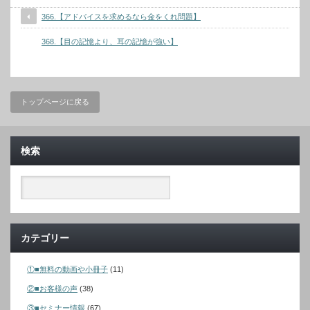
366.【アドバイスを求めるなら金をくれ問題】
368.【目の記憶より、耳の記憶が強い】
トップページに戻る
検索
カテゴリー
①■無料の動画や小冊子
(11)
②■お客様の声
(38)
③■セミナー情報
(67)