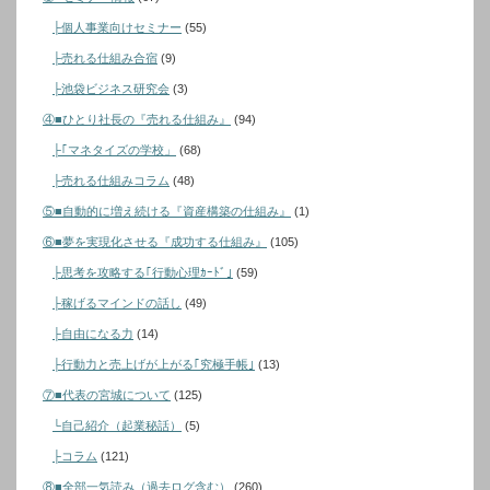
├個人事業向けセミナー
(55)
├売れる仕組み合宿
(9)
├池袋ビジネス研究会
(3)
④■ひとり社長の『売れる仕組み』
(94)
├｢マネタイズの学校」
(68)
├売れる仕組みコラム
(48)
⑤■自動的に増え続ける『資産構築の仕組み』
(1)
⑥■夢を実現化させる『成功する仕組み』
(105)
├思考を攻略する｢行動心理ｶｰﾄﾞ｣
(59)
├稼げるマインドの話し
(49)
├自由になる力
(14)
├行動力と売上げが上がる｢究極手帳｣
(13)
⑦■代表の宮城について
(125)
└自己紹介（起業秘話）
(5)
├コラム
(121)
⑧■全部一気読み（過去ログ含む）
(260)