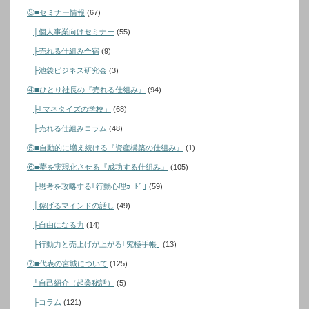
③■セミナー情報
(67)
├個人事業向けセミナー
(55)
├売れる仕組み合宿
(9)
├池袋ビジネス研究会
(3)
④■ひとり社長の『売れる仕組み』
(94)
├｢マネタイズの学校」
(68)
├売れる仕組みコラム
(48)
⑤■自動的に増え続ける『資産構築の仕組み』
(1)
⑥■夢を実現化させる『成功する仕組み』
(105)
├思考を攻略する｢行動心理ｶｰﾄﾞ｣
(59)
├稼げるマインドの話し
(49)
├自由になる力
(14)
├行動力と売上げが上がる｢究極手帳｣
(13)
⑦■代表の宮城について
(125)
└自己紹介（起業秘話）
(5)
├コラム
(121)