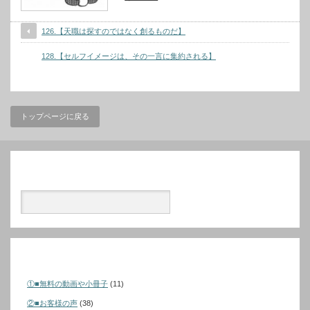
126.【天職は探すのではなく創るものだ】
128.【セルフイメージは、その一言に集約される】
トップページに戻る
検索
カテゴリー
①■無料の動画や小冊子
(11)
②■お客様の声
(38)