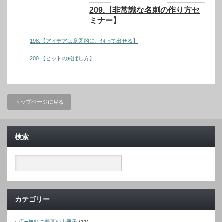
209.【非常識な名刺の作り方セ
ミナー】
198.【アイデアは意図的に、狙って出せる】
200.【ヒットの飛ばし方】
トップページに戻る
検索
カテゴリー
①■無料の動画や小冊子
(11)