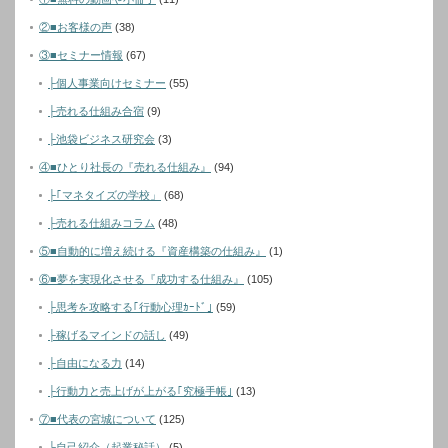
②■お客様の声
(38)
③■セミナー情報
(67)
├個人事業向けセミナー
(55)
├売れる仕組み合宿
(9)
├池袋ビジネス研究会
(3)
④■ひとり社長の『売れる仕組み』
(94)
├｢マネタイズの学校」
(68)
├売れる仕組みコラム
(48)
⑤■自動的に増え続ける『資産構築の仕組み』
(1)
⑥■夢を実現化させる『成功する仕組み』
(105)
├思考を攻略する｢行動心理ｶｰﾄﾞ｣
(59)
├稼げるマインドの話し
(49)
├自由になる力
(14)
├行動力と売上げが上がる｢究極手帳｣
(13)
⑦■代表の宮城について
(125)
└自己紹介（起業秘話）
(5)