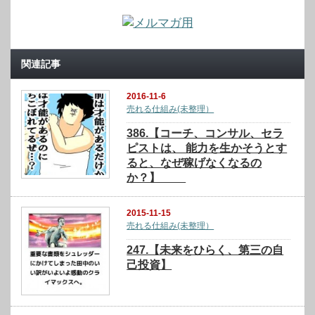
関連記事
2016-11-6
売れる仕組み(未整理）
386.【コーチ、コンサル、セラ
ピストは、 能力を生かそうとす
ると、なぜ稼げなくなるの
か？】
2015-11-15
売れる仕組み(未整理）
247.【未来をひらく、第三の自
己投資】