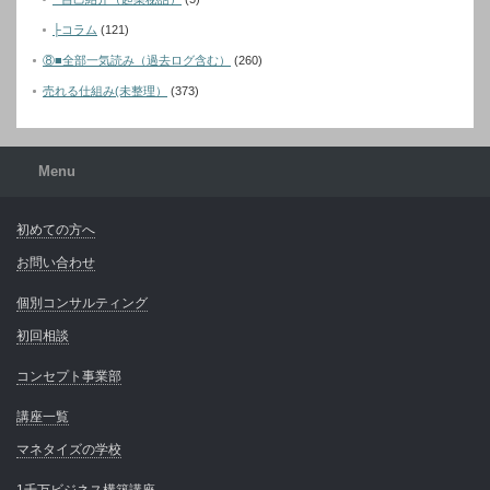
├コラム
(121)
⑧■全部一気読み（過去ログ含む）
(260)
売れる仕組み(未整理）
(373)
Menu
初めての方へ
お問い合わせ
個別コンサルティング
初回相談
コンセプト事業部
講座一覧
マネタイズの学校
1千万ビジネス構築講座