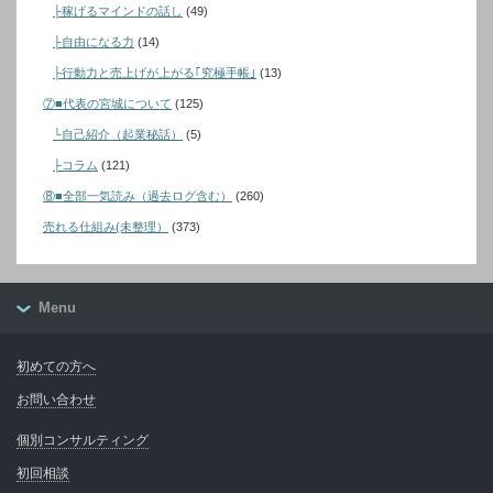
├稼げるマインドの話し
(49)
├自由になる力
(14)
├行動力と売上げが上がる｢究極手帳｣
(13)
⑦■代表の宮城について
(125)
└自己紹介（起業秘話）
(5)
├コラム
(121)
⑧■全部一気読み（過去ログ含む）
(260)
売れる仕組み(未整理）
(373)
Menu
初めての方へ
お問い合わせ
個別コンサルティング
初回相談