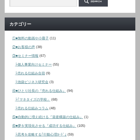
カテゴリー
①■無料の動画や小冊子
(11)
②■お客様の声
(38)
③■セミナー情報
(67)
├個人事業向けセミナー
(55)
├売れる仕組み合宿
(9)
├池袋ビジネス研究会
(3)
④■ひとり社長の『売れる仕組み』
(94)
├｢マネタイズの学校」
(68)
├売れる仕組みコラム
(48)
⑤■自動的に増え続ける『資産構築の仕組み』
(1)
⑥■夢を実現化させる『成功する仕組み』
(105)
├思考を攻略する｢行動心理ｶｰﾄﾞ｣
(59)