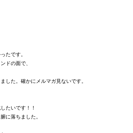
かったです。
インドの面で、
きました。確かにメルマガ見ないです。
成したいです！！
て腑に落ちました。