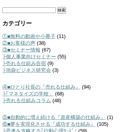
検
索:
カテゴリー
①■無料の動画や小冊子
(11)
②■お客様の声
(38)
③■セミナー情報
(67)
├個人事業向けセミナー
(55)
├売れる仕組み合宿
(9)
├池袋ビジネス研究会
(3)
④■ひとり社長の『売れる仕組み』
(94)
├｢マネタイズの学校」
(68)
├売れる仕組みコラム
(48)
⑤■自動的に増え続ける『資産構築の仕組み』
(1)
⑥■夢を実現化させる『成功する仕組み』
(105)
├思考を攻略する｢行動心理ｶｰﾄﾞ｣
(59)