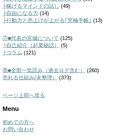
├稼げるマインドの話し
(49)
├自由になる力
(14)
├行動力と売上げが上がる｢究極手帳｣
(13)
⑦■代表の宮城について
(125)
└自己紹介（起業秘話）
(5)
├コラム
(121)
⑧■全部一気読み（過去ログ含む）
(260)
売れる仕組み(未整理）
(373)
ページ上部へ戻る
Menu
初めての方へ
お問い合わせ