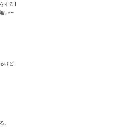
をする】
無い〜
るけど、
る。