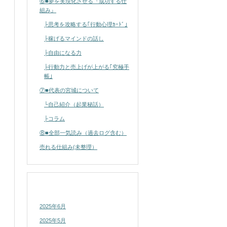
⑥■夢を実現化させる『成功する仕
組み』
├思考を攻略する｢行動心理ｶｰﾄﾞ｣
├稼げるマインドの話し
├自由になる力
├行動力と売上げが上がる｢究極手
帳｣
⑦■代表の宮城について
└自己紹介（起業秘話）
├コラム
⑧■全部一気読み（過去ログ含む）
売れる仕組み(未整理）
アーカイブ
2025年6月
2025年5月