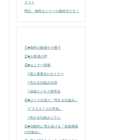
テスト
明日、無料セミナーの最終日です！
カテゴリー
①■無料の動画や小冊子
②■お客様の声
③■セミナー情報
├個人事業向けセミナー
├売れる仕組み合宿
├池袋ビジネス研究会
④■ひとり社長の『売れる仕組み』
├｢マネタイズの学校」
├売れる仕組みコラム
⑤■自動的に増え続ける『資産構築
の仕組み』