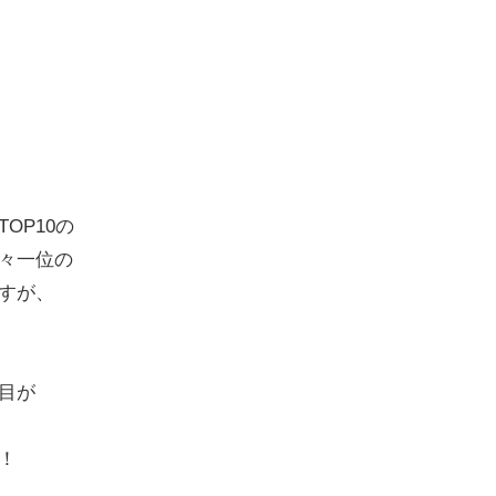
OP10の
々一位の
すが、
目が
！