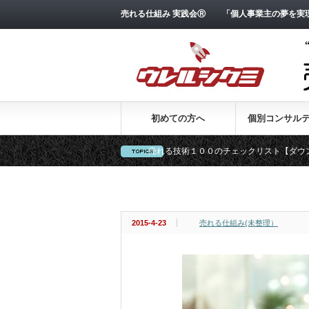
売れる仕組み 実践会Ⓡ 「個人事業主の夢を実現
初めての方へ
個別コンサル
売れる技術１００のチェックリスト【ダウ
160.【そのノウハウが、あなたの邪魔を
2015-4-23
売れる仕組み(未整理）