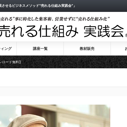
させるビジネスメソッド”売れる仕組み実践会”」
ティング
講座一覧
教材販売
ンロード無料】
する】