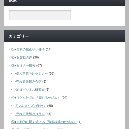
検索
カテゴリー
①■無料の動画や小冊子
(11)
②■お客様の声
(38)
③■セミナー情報
(67)
├個人事業向けセミナー
(55)
├売れる仕組み合宿
(9)
├池袋ビジネス研究会
(3)
④■ひとり社長の『売れる仕組み』
(94)
├｢マネタイズの学校」
(68)
├売れる仕組みコラム
(48)
⑤■自動的に増え続ける『資産構築の仕組み』
(1)