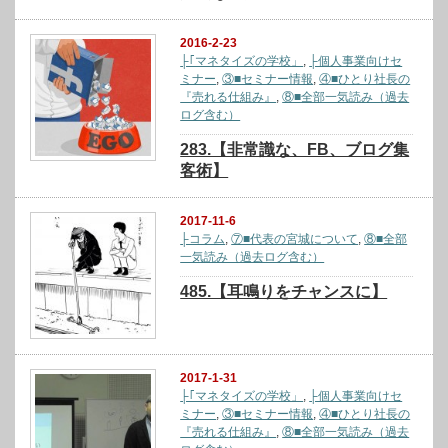
2016-2-23
├｢マネタイズの学校」
,
├個人事業向けセ
ミナー
,
③■セミナー情報
,
④■ひとり社長の
『売れる仕組み』
,
⑧■全部一気読み（過去
ログ含む）
283.【非常識な、FB、ブログ集
客術】
2017-11-6
├コラム
,
⑦■代表の宮城について
,
⑧■全部
一気読み（過去ログ含む）
485.【耳鳴りをチャンスに】
2017-1-31
├｢マネタイズの学校」
,
├個人事業向けセ
ミナー
,
③■セミナー情報
,
④■ひとり社長の
『売れる仕組み』
,
⑧■全部一気読み（過去