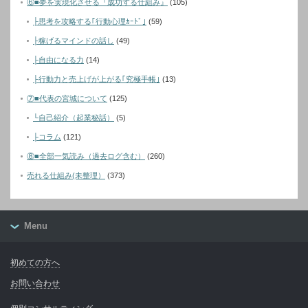
⑥■夢を実現化させる『成功する仕組み』
(105)
├思考を攻略する｢行動心理ｶｰﾄﾞ｣
(59)
├稼げるマインドの話し
(49)
├自由になる力
(14)
├行動力と売上げが上がる｢究極手帳｣
(13)
⑦■代表の宮城について
(125)
└自己紹介（起業秘話）
(5)
├コラム
(121)
⑧■全部一気読み（過去ログ含む）
(260)
売れる仕組み(未整理）
(373)
Menu
初めての方へ
お問い合わせ