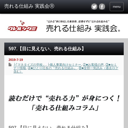
menu
597.【目に見えない、売れる仕組み】
2019-7-19
├｢マネタイズの学校」
,
├個人事業向けセミナー
,
②■お客様の声
,
③■セミ
ナー情報
,
④■ひとり社長の『売れる仕組み』
,
⑧■全部一気読み（過去ログ
含む）
597.【目に見えない、売れる仕組み】