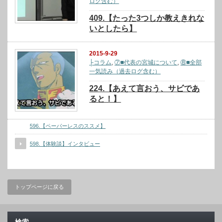
ログ含む）
409.【たった3つしか教えきれな
いとしたら】
2015-9-29
├コラム
,
⑦■代表の宮城について
,
⑧■全部
一気読み（過去ログ含む）
224.【あえて言おう、サビであ
ると！】
596.【ペーパーレスのススメ】
598.【体験談】インタビュー
トップページに戻る