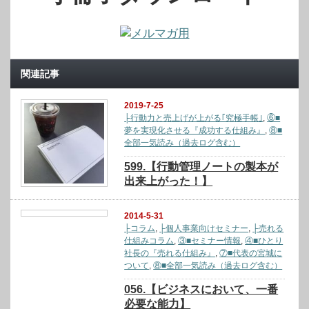
関連記事
2019-7-25
├行動力と売上げが上がる｢究極手帳｣
,
⑥■
夢を実現化させる『成功する仕組み』
,
⑧■
全部一気読み（過去ログ含む）
599.【行動管理ノートの製本が
出来上がった！】
2014-5-31
├コラム
,
├個人事業向けセミナー
,
├売れる
仕組みコラム
,
③■セミナー情報
,
④■ひとり
社長の『売れる仕組み』
,
⑦■代表の宮城に
ついて
,
⑧■全部一気読み（過去ログ含む）
056.【ビジネスにおいて、一番
必要な能力】