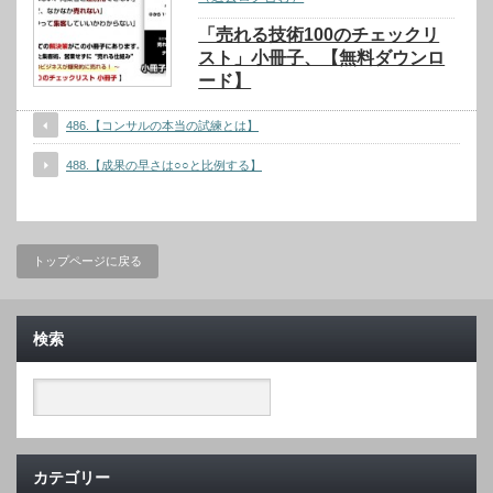
「売れる技術100のチェックリ
スト」小冊子、【無料ダウンロ
ード】
486.【コンサルの本当の試練とは】
488.【成果の早さは○○と比例する】
トップページに戻る
検索
カテゴリー