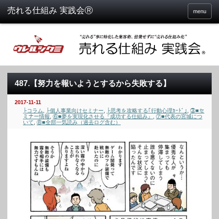
menu
487.【努力を報いようとするから失敗する】
2017-11-11
├コラム
,
├個人事業向けセミナー
,
├思考を攻略する｢行動心理ｶｰﾄﾞ｣
,
③■セ
ミナー情報
,
⑥■夢を実現化させる『成功する仕組み』
,
⑦■代表の宮城につ
いて
,
⑧■全部一気読み（過去ログ含む）