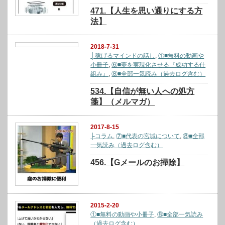
471.【人生を思い通りにする方
法】
2018-7-31
├稼げるマインドの話し
,
①■無料の動画や
小冊子
,
⑥■夢を実現化させる『成功する仕
組み』
,
⑧■全部一気読み（過去ログ含む）
534.【自信が無い人への処方
箋】（メルマガ）
2017-8-15
├コラム
,
⑦■代表の宮城について
,
⑧■全部
一気読み（過去ログ含む）
456.【Gメールのお掃除】
2015-2-20
①■無料の動画や小冊子
,
⑧■全部一気読み
（過去ログ含む）