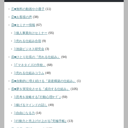
①■無料の動画や小冊子
(11)
②■お客様の声
(38)
③■セミナー情報
(67)
├個人事業向けセミナー
(55)
├売れる仕組み合宿
(9)
├池袋ビジネス研究会
(3)
④■ひとり社長の『売れる仕組み』
(94)
├｢マネタイズの学校」
(68)
├売れる仕組みコラム
(48)
⑤■自動的に増え続ける『資産構築の仕組み』
(1)
⑥■夢を実現化させる『成功する仕組み』
(105)
├思考を攻略する｢行動心理ｶｰﾄﾞ｣
(59)
├稼げるマインドの話し
(49)
├自由になる力
(14)
├行動力と売上げが上がる｢究極手帳｣
(13)