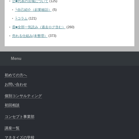
⑦■代表の宮城について
(125)
└自己紹介（起業秘話）
(5)
├コラム
(121)
⑧■全部一気読み（過去ログ含む）
(260)
売れる仕組み(未整理）
(373)
Menu
初めての方へ
お問い合わせ
個別コンサルティング
初回相談
コンセプト事業部
講座一覧
マネタイズの学校