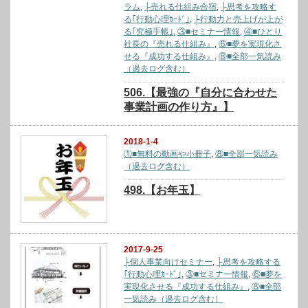
ラム
,
├売れる仕組み合宿
,
├思考を攻略す
る｢行動心理ｶｰﾄﾞ｣
,
├行動力と売上げが上が
る｢究極手帳｣
,
③■セミナー情報
,
④■ひとり
社長の『売れる仕組み』
,
⑥■夢を実現化さ
せる『成功する仕組み』
,
⑧■全部一気読み
（過去ログ含む）
506.【最強の『自分に合わせた
事業計画の作り方』】
2018-1-4
①■無料の動画や小冊子
,
⑧■全部一気読み
（過去ログ含む）
498.【お年玉】
2017-9-25
├個人事業向けセミナー
,
├思考を攻略する
｢行動心理ｶｰﾄﾞ｣
,
③■セミナー情報
,
⑥■夢を
実現化させる『成功する仕組み』
,
⑧■全部
一気読み（過去ログ含む）