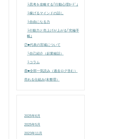
├思考を攻略する｢行動心理ｶｰﾄﾞ｣
├稼げるマインドの話し
├自由になる力
├行動力と売上げが上がる｢究極手
帳｣
⑦■代表の宮城について
└自己紹介（起業秘話）
├コラム
⑧■全部一気読み（過去ログ含む）
売れる仕組み(未整理）
アーカイブ
2025年6月
2025年5月
2023年11月