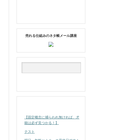
売れる仕組みのネタ帳メール講座
最近の投稿
【固定概念に捕らわれ無ければ、才
能は必ず見つかる！】
テスト