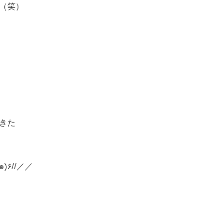
（笑）
きた
＼＼\٩(๑`^´๑)۶//／／