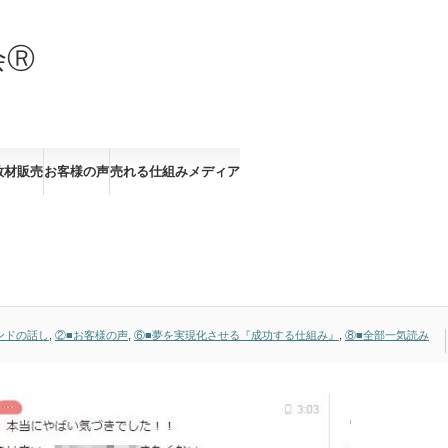
させるビジネスメソッド”売れる仕組み実践会”」
教材販売
お客様の声
売れる仕組みメディア
ンロード無料】
ンドの話し
,
②■お客様の声
,
⑥■夢を実現化させる『成功する仕組み』
,
⑧■全部一気読み