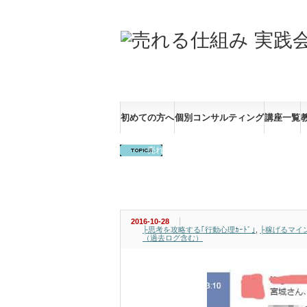
売れる仕組み 実践会Ⓡ 「個人事業主の夢を実現
初めての方へ
個別コンサルティング
講座一覧
売れる技術１００のチェックリスト【ダウ
384.【性格は、自分で作れる】
2016-10-28
├思考を攻略する｢行動心理ｶｰﾄﾞ｣
,
├稼げるマイ
（過去ログ含む）