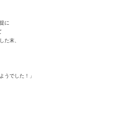
提に
て
した末、
ようでした！」