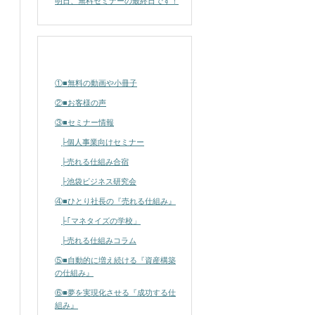
明日、無料セミナーの最終日です！
カテゴリー
①■無料の動画や小冊子
②■お客様の声
③■セミナー情報
├個人事業向けセミナー
├売れる仕組み合宿
├池袋ビジネス研究会
④■ひとり社長の『売れる仕組み』
├｢マネタイズの学校」
├売れる仕組みコラム
⑤■自動的に増え続ける『資産構築
の仕組み』
⑥■夢を実現化させる『成功する仕
組み』