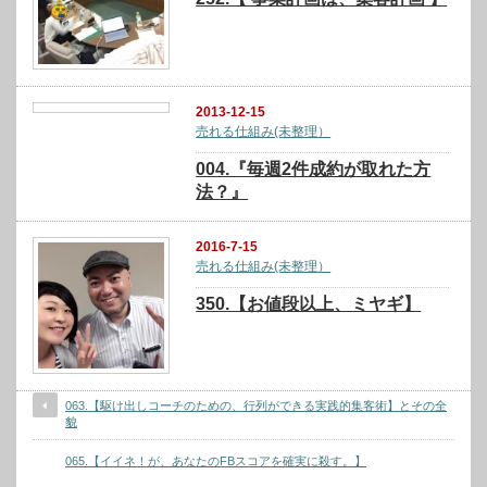
2013-12-15
売れる仕組み(未整理）
004.『毎週2件成約が取れた方
法？』
2016-7-15
売れる仕組み(未整理）
350.【お値段以上、ミヤギ】
063.【駆け出しコーチのための、行列ができる実践的集客術】とその全
貌
065.【イイネ！が、あなたのFBスコアを確実に殺す。】