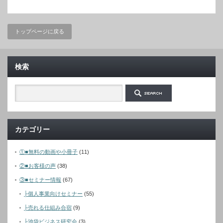
トップページに戻る
検索
カテゴリー
①■無料の動画や小冊子
(11)
②■お客様の声
(38)
③■セミナー情報
(67)
├個人事業向けセミナー
(55)
├売れる仕組み合宿
(9)
├池袋ビジネス研究会
(3)