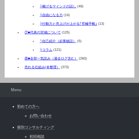
├稼げるマインドの話し
(49)
├自由になる力
(14)
├行動力と売上げが上がる｢究極手帳｣
(13)
⑦■代表の宮城について
(125)
└自己紹介（起業秘話）
(5)
├コラム
(121)
⑧■全部一気読み（過去ログ含む）
(260)
売れる仕組み(未整理）
(373)
Menu
初めての方へ
お問い合わせ
個別コンサルティング
初回相談