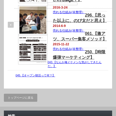
2016-3-24
売れる仕組み(未整理）
296.【思っ
た以上に、のび太だと思え】
2014-6-9
売れる仕組み(未整理）
061.【激ア
ツ、スーパー集客メソッド】
2015-11-22
売れる仕組み(未整理）
250.【時限
爆弾マーケティング】
043.【なんか俺イケメンな気がしてきたん
だ。】
045.【オープン朝活って何？】
トップページに戻る