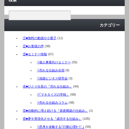
検索
カテゴリー
①■無料の動画や小冊子
(11)
②■お客様の声
(38)
③■セミナー情報
(67)
├個人事業向けセミナー
(55)
├売れる仕組み合宿
(9)
├池袋ビジネス研究会
(3)
④■ひとり社長の『売れる仕組み』
(94)
├｢マネタイズの学校」
(68)
├売れる仕組みコラム
(48)
⑤■自動的に増え続ける『資産構築の仕組み』
(1)
⑥■夢を実現化させる『成功する仕組み』
(105)
├思考を攻略する｢行動心理ｶｰﾄﾞ｣
(59)