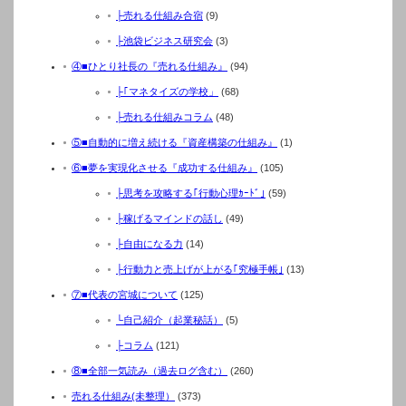
├売れる仕組み合宿
(9)
├池袋ビジネス研究会
(3)
④■ひとり社長の『売れる仕組み』
(94)
├｢マネタイズの学校」
(68)
├売れる仕組みコラム
(48)
⑤■自動的に増え続ける『資産構築の仕組み』
(1)
⑥■夢を実現化させる『成功する仕組み』
(105)
├思考を攻略する｢行動心理ｶｰﾄﾞ｣
(59)
├稼げるマインドの話し
(49)
├自由になる力
(14)
├行動力と売上げが上がる｢究極手帳｣
(13)
⑦■代表の宮城について
(125)
└自己紹介（起業秘話）
(5)
├コラム
(121)
⑧■全部一気読み（過去ログ含む）
(260)
売れる仕組み(未整理）
(373)