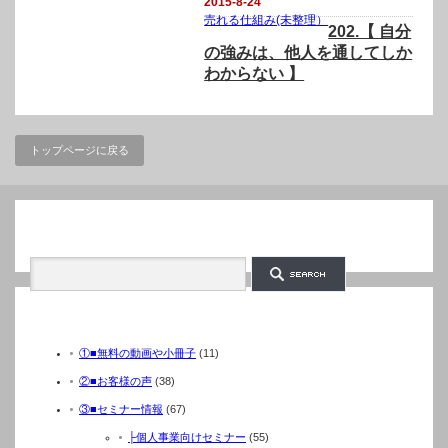
2015-8-24
売れる仕組み(未整理）
202.【 自分
の強みは、他人を通してしか
わからない 】
トップページに戻る
検索
カテゴリー
①■無料の動画や小冊子
(11)
②■お客様の声
(38)
③■セミナー情報
(67)
├個人事業向けセミナー
(55)