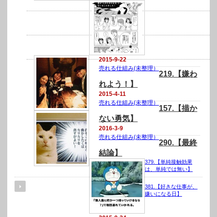
2015-9-22
売れる仕組み(未整理）
219.【嫌わ
れよう！】
2015-4-11
売れる仕組み(未整理）
157.【描か
ない勇気】
2016-3-9
売れる仕組み(未整理）
290.【最終
結論】
379.【単純接触効果
は、単純では無い】
381.【好きな仕事が、
嫌いになる日】