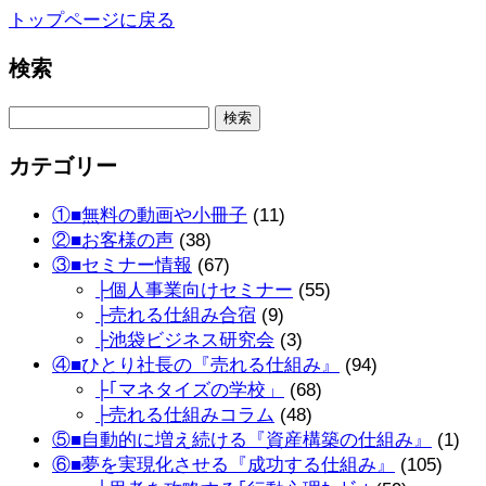
トップページに戻る
検索
検
索:
カテゴリー
①■無料の動画や小冊子
(11)
②■お客様の声
(38)
③■セミナー情報
(67)
├個人事業向けセミナー
(55)
├売れる仕組み合宿
(9)
├池袋ビジネス研究会
(3)
④■ひとり社長の『売れる仕組み』
(94)
├｢マネタイズの学校」
(68)
├売れる仕組みコラム
(48)
⑤■自動的に増え続ける『資産構築の仕組み』
(1)
⑥■夢を実現化させる『成功する仕組み』
(105)