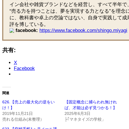
イン会社や雑貨ブランドなどを経営し、すべて半年で
“売る力を持つことは、夢を実現する力となる”を理念
に、教科書や卓上の空論ではない、自身で実践して成
評を博している。
facebook:
https://www.facebook.com/shingo.miyagi
共有:
X
Facebook
関連
626.【売上の最大化の逆をい
【固定概念に捕らわれ無けれ
け！】
ば、才能は必ず見つかる！】
2019年11月21日
2025年6月3日
売れる仕組み(未整理）
├｢マネタイズの学校」
623.【究極手帳1ヶ月メール講