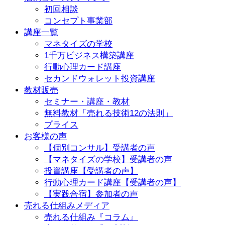
初回相談
コンセプト事業部
講座一覧
マネタイズの学校
1千万ビジネス構築講座
行動心理カード講座
セカンドウォレット投資講座
教材販売
セミナー・講座・教材
無料教材「売れる技術12の法則」
プライス
お客様の声
【個別コンサル】受講者の声
【マネタイズの学校】受講者の声
投資講座【受講者の声】
行動心理カード講座【受講者の声】
【実践合宿】参加者の声
売れる仕組みメディア
売れる仕組み『コラム』