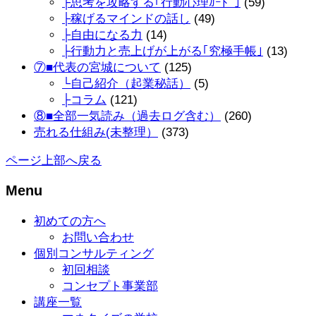
├思考を攻略する｢行動心理ｶｰﾄﾞ｣
(59)
├稼げるマインドの話し
(49)
├自由になる力
(14)
├行動力と売上げが上がる｢究極手帳｣
(13)
⑦■代表の宮城について
(125)
└自己紹介（起業秘話）
(5)
├コラム
(121)
⑧■全部一気読み（過去ログ含む）
(260)
売れる仕組み(未整理）
(373)
ページ上部へ戻る
Menu
初めての方へ
お問い合わせ
個別コンサルティング
初回相談
コンセプト事業部
講座一覧