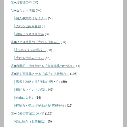
②■お客様の声
(38)
③■セミナー情報
(67)
├個人事業向けセミナー
(55)
├売れる仕組み合宿
(9)
├池袋ビジネス研究会
(3)
④■ひとり社長の『売れる仕組み』
(94)
├｢マネタイズの学校」
(68)
├売れる仕組みコラム
(48)
⑤■自動的に増え続ける『資産構築の仕組み』
(1)
⑥■夢を実現化させる『成功する仕組み』
(105)
├思考を攻略する｢行動心理ｶｰﾄﾞ｣
(59)
├稼げるマインドの話し
(49)
├自由になる力
(14)
├行動力と売上げが上がる｢究極手帳｣
(13)
⑦■代表の宮城について
(125)
└自己紹介（起業秘話）
(5)