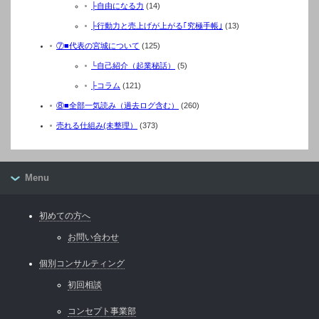
├自由になる力
(14)
├行動力と売上げが上がる｢究極手帳｣
(13)
⑦■代表の宮城について
(125)
└自己紹介（起業秘話）
(5)
├コラム
(121)
⑧■全部一気読み（過去ログ含む）
(260)
売れる仕組み(未整理）
(373)
Menu
初めての方へ
お問い合わせ
個別コンサルティング
初回相談
コンセプト事業部