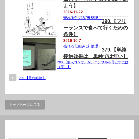
よう】
2016-11-22
売れる仕組み(未整理）
390.【フリ
ーランスで食べて行くための
条件】
2016-10-7
売れる仕組み(未整理）
379.【単純
接触効果は、単純では無い】
288.【個人コンサルが、コンサルを落とすには
（笑）】
290.【最終結論】
トップページに戻る
検索