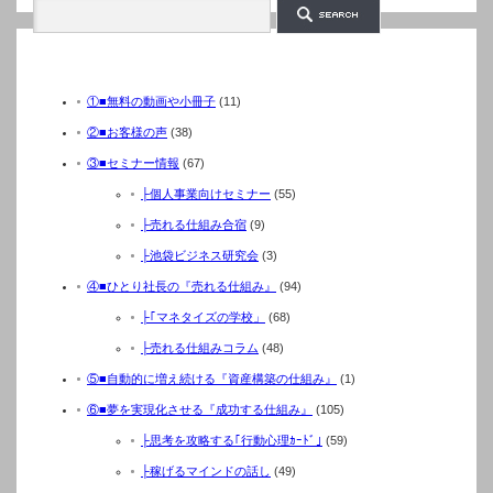
カテゴリー
①■無料の動画や小冊子
(11)
②■お客様の声
(38)
③■セミナー情報
(67)
├個人事業向けセミナー
(55)
├売れる仕組み合宿
(9)
├池袋ビジネス研究会
(3)
④■ひとり社長の『売れる仕組み』
(94)
├｢マネタイズの学校」
(68)
├売れる仕組みコラム
(48)
⑤■自動的に増え続ける『資産構築の仕組み』
(1)
⑥■夢を実現化させる『成功する仕組み』
(105)
├思考を攻略する｢行動心理ｶｰﾄﾞ｣
(59)
├稼げるマインドの話し
(49)