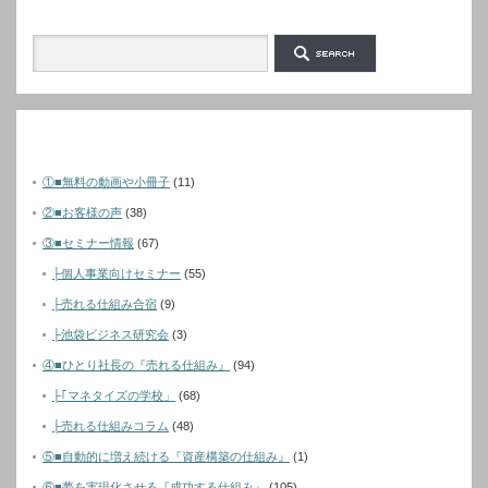
カテゴリー
①■無料の動画や小冊子
(11)
②■お客様の声
(38)
③■セミナー情報
(67)
├個人事業向けセミナー
(55)
├売れる仕組み合宿
(9)
├池袋ビジネス研究会
(3)
④■ひとり社長の『売れる仕組み』
(94)
├｢マネタイズの学校」
(68)
├売れる仕組みコラム
(48)
⑤■自動的に増え続ける『資産構築の仕組み』
(1)
⑥■夢を実現化させる『成功する仕組み』
(105)