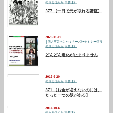
売れる仕組み(未整理）
377.【一日で元が取れる講座】
2023-11-19
├個人事業向けセミナー
,
③■セミナー情報
,
売れる仕組み(未整理）
どんどん進化が止まりません
2016-9-20
売れる仕組み(未整理）
371.【お金が増えないのには、
たった一つの訳がある】
2014-10-6
売れる仕組み(未整理）