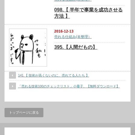
098.【 半年で事業を成功させる
方法 】
2016-12-13
売れる仕組み(未整理）
395.【人間だもの】
141.【 技術が高くないのに、売れてる人たち 】
「売れる技術100のチェックリスト」小冊子、【無料ダウンロード】
トップページに戻る
検索