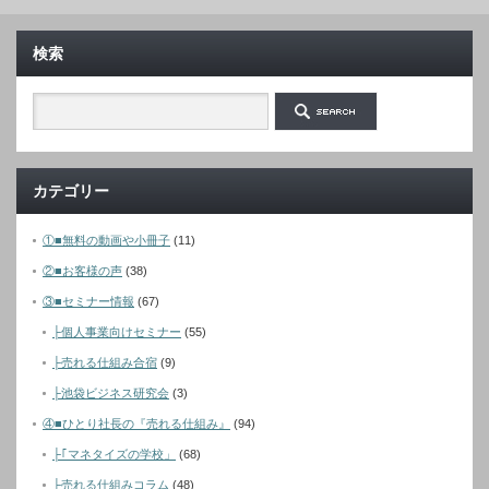
検索
カテゴリー
①■無料の動画や小冊子
(11)
②■お客様の声
(38)
③■セミナー情報
(67)
├個人事業向けセミナー
(55)
├売れる仕組み合宿
(9)
├池袋ビジネス研究会
(3)
④■ひとり社長の『売れる仕組み』
(94)
├｢マネタイズの学校」
(68)
├売れる仕組みコラム
(48)