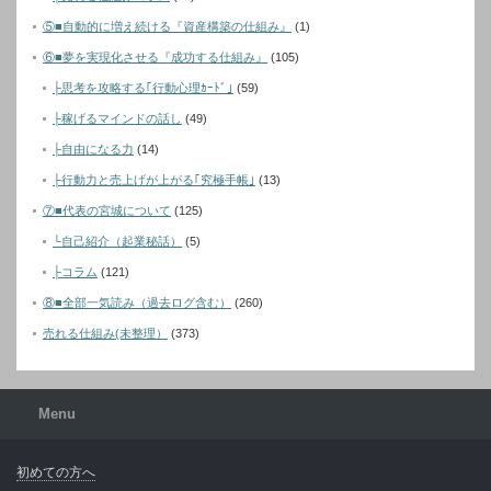
⑤■自動的に増え続ける『資産構築の仕組み』
(1)
⑥■夢を実現化させる『成功する仕組み』
(105)
├思考を攻略する｢行動心理ｶｰﾄﾞ｣
(59)
├稼げるマインドの話し
(49)
├自由になる力
(14)
├行動力と売上げが上がる｢究極手帳｣
(13)
⑦■代表の宮城について
(125)
└自己紹介（起業秘話）
(5)
├コラム
(121)
⑧■全部一気読み（過去ログ含む）
(260)
売れる仕組み(未整理）
(373)
Menu
初めての方へ