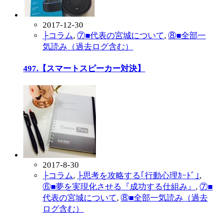
2017-12-30
├コラム
,
⑦■代表の宮城について
,
⑧■全部一
気読み（過去ログ含む）
497.【スマートスピーカー対決】
2017-8-30
├コラム
,
├思考を攻略する｢行動心理ｶｰﾄﾞ｣
,
⑥■夢を実現化させる『成功する仕組み』
,
⑦■
代表の宮城について
,
⑧■全部一気読み（過去
ログ含む）