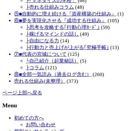
├｢マネタイズの学校」
(68)
├売れる仕組みコラム
(48)
⑤■自動的に増え続ける『資産構築の仕組み』
(1)
⑥■夢を実現化させる『成功する仕組み』
(105)
├思考を攻略する｢行動心理ｶｰﾄﾞ｣
(59)
├稼げるマインドの話し
(49)
├自由になる力
(14)
├行動力と売上げが上がる｢究極手帳｣
(13)
⑦■代表の宮城について
(125)
└自己紹介（起業秘話）
(5)
├コラム
(121)
⑧■全部一気読み（過去ログ含む）
(260)
売れる仕組み(未整理）
(373)
ページ上部へ戻る
Menu
初めての方へ
お問い合わせ