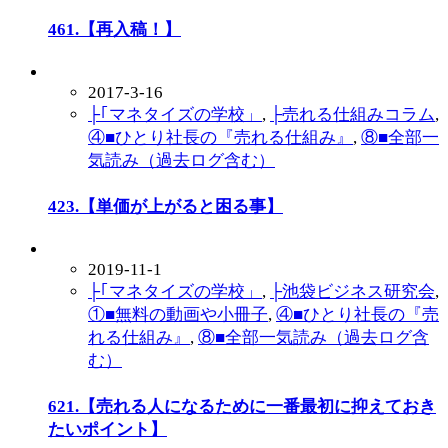
461.【再入稿！】
2017-3-16
├｢マネタイズの学校」
,
├売れる仕組みコラム
,
④■ひとり社長の『売れる仕組み』
,
⑧■全部一
気読み（過去ログ含む）
423.【単価が上がると困る事】
2019-11-1
├｢マネタイズの学校」
,
├池袋ビジネス研究会
,
①■無料の動画や小冊子
,
④■ひとり社長の『売
れる仕組み』
,
⑧■全部一気読み（過去ログ含
む）
621.【売れる人になるために一番最初に抑えておき
たいポイント】