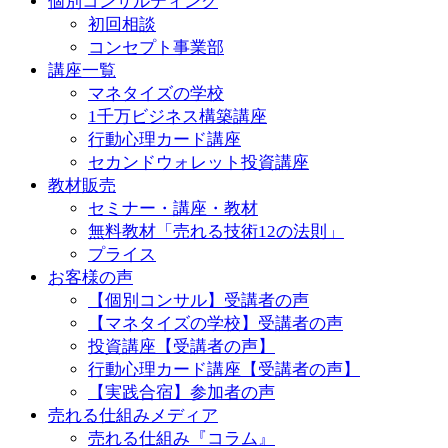
個別コンサルティング
初回相談
コンセプト事業部
講座一覧
マネタイズの学校
1千万ビジネス構築講座
行動心理カード講座
セカンドウォレット投資講座
教材販売
セミナー・講座・教材
無料教材「売れる技術12の法則」
プライス
お客様の声
【個別コンサル】受講者の声
【マネタイズの学校】受講者の声
投資講座【受講者の声】
行動心理カード講座【受講者の声】
【実践合宿】参加者の声
売れる仕組みメディア
売れる仕組み『コラム』