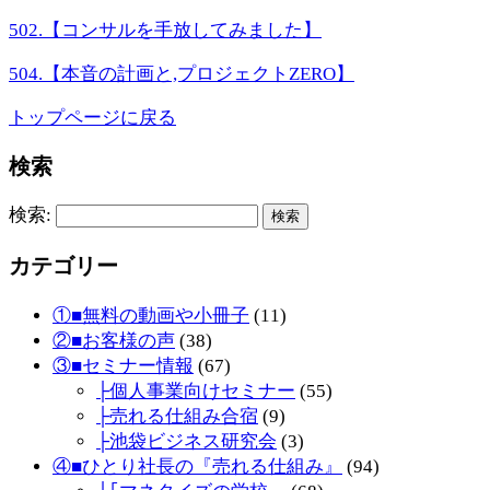
502.【コンサルを手放してみました】
504.【本音の計画と,プロジェクトZERO】
トップページに戻る
検索
検索:
カテゴリー
①■無料の動画や小冊子
(11)
②■お客様の声
(38)
③■セミナー情報
(67)
├個人事業向けセミナー
(55)
├売れる仕組み合宿
(9)
├池袋ビジネス研究会
(3)
④■ひとり社長の『売れる仕組み』
(94)