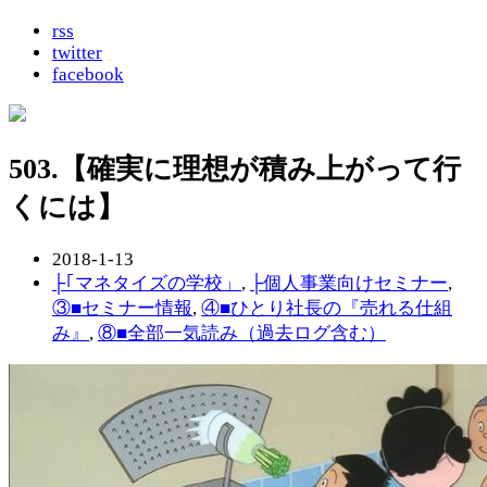
rss
twitter
facebook
503.【確実に理想が積み上がって行
くには】
2018-1-13
├｢マネタイズの学校」
,
├個人事業向けセミナー
,
③■セミナー情報
,
④■ひとり社長の『売れる仕組
み』
,
⑧■全部一気読み（過去ログ含む）