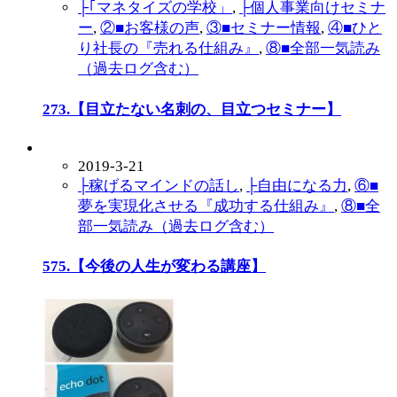
├｢マネタイズの学校」
,
├個人事業向けセミナ
ー
,
②■お客様の声
,
③■セミナー情報
,
④■ひと
り社長の『売れる仕組み』
,
⑧■全部一気読み
（過去ログ含む）
273.【目立たない名刺の、目立つセミナー】
2019-3-21
├稼げるマインドの話し
,
├自由になる力
,
⑥■
夢を実現化させる『成功する仕組み』
,
⑧■全
部一気読み（過去ログ含む）
575.【今後の人生が変わる講座】