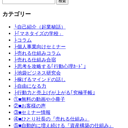
検
索:
カテゴリー
└自己紹介（起業秘話）
├｢マネタイズの学校」
├コラム
├個人事業向けセミナー
├売れる仕組みコラム
├売れる仕組み合宿
├思考を攻略する｢行動心理ｶｰﾄﾞ｣
├池袋ビジネス研究会
├稼げるマインドの話し
├自由になる力
├行動力と売上げが上がる｢究極手帳｣
①■無料の動画や小冊子
②■お客様の声
③■セミナー情報
④■ひとり社長の『売れる仕組み』
⑤■自動的に増え続ける『資産構築の仕組み』