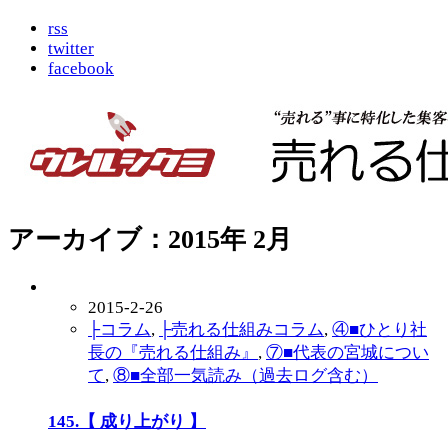
rss
twitter
facebook
アーカイブ：2015年 2月
2015-2-26
├コラム
,
├売れる仕組みコラム
,
④■ひとり社
長の『売れる仕組み』
,
⑦■代表の宮城につい
て
,
⑧■全部一気読み（過去ログ含む）
145.【 成り上がり 】