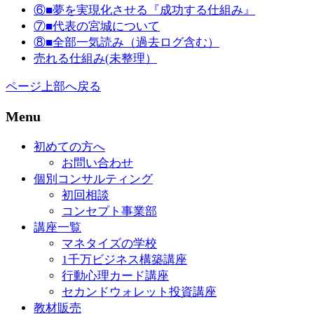
⑥■夢を実現化させる『成功する仕組み』
⑦■代表の宮城について
⑧■全部一気読み（過去ログ含む）
売れる仕組み(未整理）
ページ上部へ戻る
Menu
初めての方へ
お問い合わせ
個別コンサルティング
初回相談
コンセプト事業部
講座一覧
マネタイズの学校
1千万ビジネス構築講座
行動心理カード講座
セカンドウォレット投資講座
教材販売