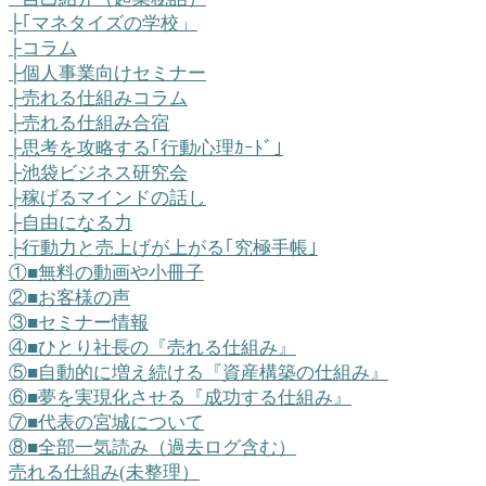
├｢マネタイズの学校」
├コラム
├個人事業向けセミナー
├売れる仕組みコラム
├売れる仕組み合宿
├思考を攻略する｢行動心理ｶｰﾄﾞ｣
├池袋ビジネス研究会
├稼げるマインドの話し
├自由になる力
├行動力と売上げが上がる｢究極手帳｣
①■無料の動画や小冊子
②■お客様の声
③■セミナー情報
④■ひとり社長の『売れる仕組み』
⑤■自動的に増え続ける『資産構築の仕組み』
⑥■夢を実現化させる『成功する仕組み』
⑦■代表の宮城について
⑧■全部一気読み（過去ログ含む）
売れる仕組み(未整理）