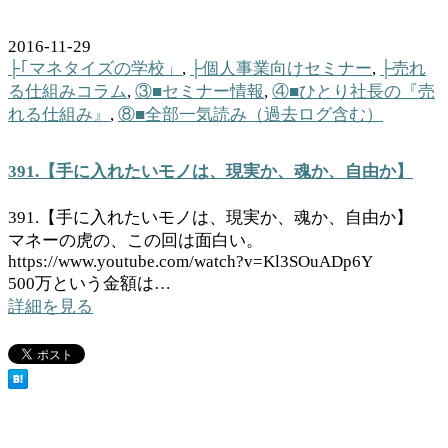
2016-11-29
├｢マネタイズの学校」
,
├個人事業向けセミナー
,
├売れ
る仕組みコラム
,
③■セミナー情報
,
④■ひとり社長の『売
れる仕組み』
,
⑧■全部一気読み（過去ログ含む）
391.【手に入れたいモノは、現実か、魂か、自由か】
391.【手に入れたいモノは、現実か、魂か、自由か】
マネーの虎の、この回は面白い。
https://www.youtube.com/watch?v=Kl3SOuADp6Y
500万という金額は…
詳細を見る