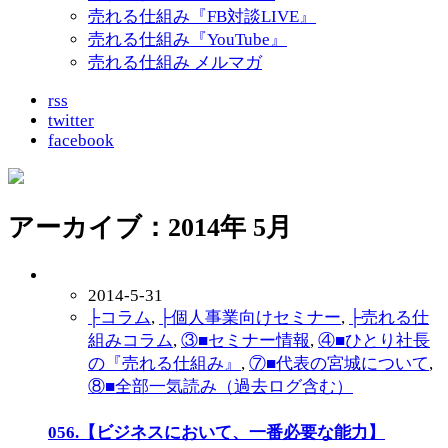
売れる仕組み『FB対談LIVE』
売れる仕組み『YouTube』
売れる仕組み メルマガ
rss
twitter
facebook
アーカイブ：2014年 5月
2014-5-31
├コラム
,
├個人事業向けセミナー
,
├売れる仕
組みコラム
,
③■セミナー情報
,
④■ひとり社長
の『売れる仕組み』
,
⑦■代表の宮城について
,
⑧■全部一気読み（過去ログ含む）
056.【ビジネスにおいて、一番必要な能力】