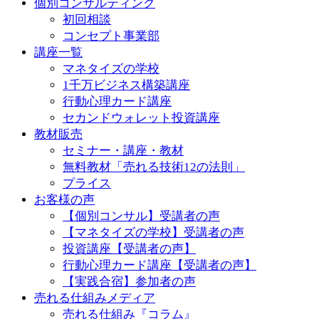
個別コンサルティング
初回相談
コンセプト事業部
講座一覧
マネタイズの学校
1千万ビジネス構築講座
行動心理カード講座
セカンドウォレット投資講座
教材販売
セミナー・講座・教材
無料教材「売れる技術12の法則」
プライス
お客様の声
【個別コンサル】受講者の声
【マネタイズの学校】受講者の声
投資講座【受講者の声】
行動心理カード講座【受講者の声】
【実践合宿】参加者の声
売れる仕組みメディア
売れる仕組み『コラム』