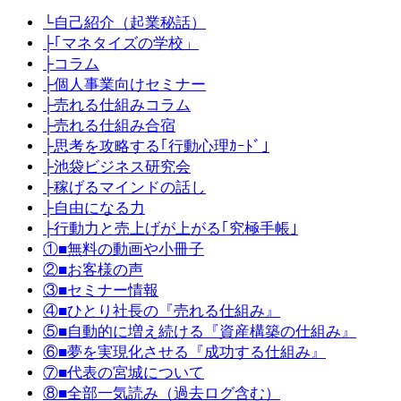
└自己紹介（起業秘話）
├｢マネタイズの学校」
├コラム
├個人事業向けセミナー
├売れる仕組みコラム
├売れる仕組み合宿
├思考を攻略する｢行動心理ｶｰﾄﾞ｣
├池袋ビジネス研究会
├稼げるマインドの話し
├自由になる力
├行動力と売上げが上がる｢究極手帳｣
①■無料の動画や小冊子
②■お客様の声
③■セミナー情報
④■ひとり社長の『売れる仕組み』
⑤■自動的に増え続ける『資産構築の仕組み』
⑥■夢を実現化させる『成功する仕組み』
⑦■代表の宮城について
⑧■全部一気読み（過去ログ含む）