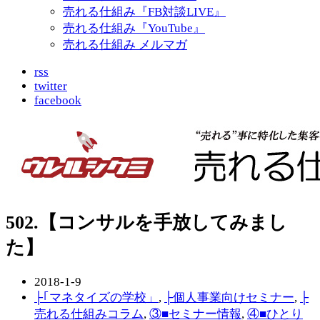
売れる仕組み『FB対談LIVE』
売れる仕組み『YouTube』
売れる仕組み メルマガ
rss
twitter
facebook
502.【コンサルを手放してみまし
た】
2018-1-9
├｢マネタイズの学校」
,
├個人事業向けセミナー
,
├
売れる仕組みコラム
,
③■セミナー情報
,
④■ひとり