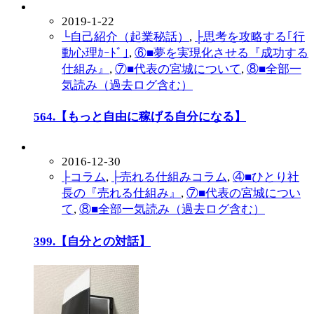
2019-1-22
└自己紹介（起業秘話）
,
├思考を攻略する｢行
動心理ｶｰﾄﾞ｣
,
⑥■夢を実現化させる『成功する
仕組み』
,
⑦■代表の宮城について
,
⑧■全部一
気読み（過去ログ含む）
564.【もっと自由に稼げる自分になる】
2016-12-30
├コラム
,
├売れる仕組みコラム
,
④■ひとり社
長の『売れる仕組み』
,
⑦■代表の宮城につい
て
,
⑧■全部一気読み（過去ログ含む）
399.【自分との対話】