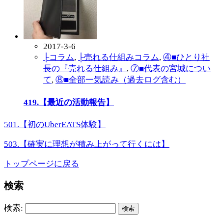
2017-3-6
├コラム
,
├売れる仕組みコラム
,
④■ひとり社
長の『売れる仕組み』
,
⑦■代表の宮城につい
て
,
⑧■全部一気読み（過去ログ含む）
419.【最近の活動報告】
501.【初のUberEATS体験】
503.【確実に理想が積み上がって行くには】
トップページに戻る
検索
検索: