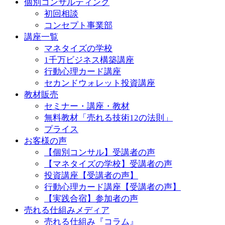
個別コンサルティング
初回相談
コンセプト事業部
講座一覧
マネタイズの学校
1千万ビジネス構築講座
行動心理カード講座
セカンドウォレット投資講座
教材販売
セミナー・講座・教材
無料教材「売れる技術12の法則」
プライス
お客様の声
【個別コンサル】受講者の声
【マネタイズの学校】受講者の声
投資講座【受講者の声】
行動心理カード講座【受講者の声】
【実践合宿】参加者の声
売れる仕組みメディア
売れる仕組み『コラム』