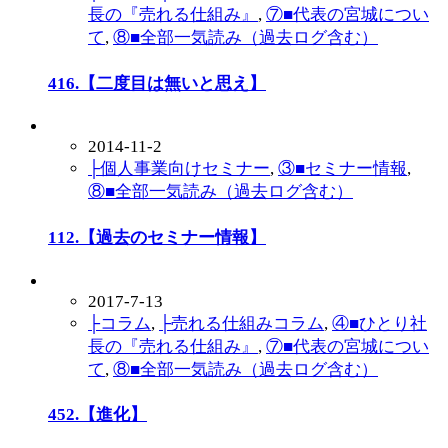
長の『売れる仕組み』
,
⑦■代表の宮城につい
て
,
⑧■全部一気読み（過去ログ含む）
416.【二度目は無いと思え】
2014-11-2
├個人事業向けセミナー
,
③■セミナー情報
,
⑧■全部一気読み（過去ログ含む）
112.【過去のセミナー情報】
2017-7-13
├コラム
,
├売れる仕組みコラム
,
④■ひとり社
長の『売れる仕組み』
,
⑦■代表の宮城につい
て
,
⑧■全部一気読み（過去ログ含む）
452.【進化】