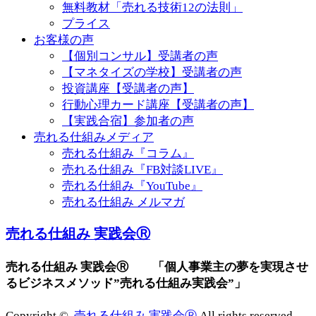
無料教材「売れる技術12の法則」
プライス
お客様の声
【個別コンサル】受講者の声
【マネタイズの学校】受講者の声
投資講座【受講者の声】
行動心理カード講座【受講者の声】
【実践合宿】参加者の声
売れる仕組みメディア
売れる仕組み『コラム』
売れる仕組み『FB対談LIVE』
売れる仕組み『YouTube』
売れる仕組み メルマガ
売れる仕組み 実践会Ⓡ
売れる仕組み 実践会Ⓡ 「個人事業主の夢を実現させ
るビジネスメソッド”売れる仕組み実践会”」
Copyright ©
売れる仕組み 実践会Ⓡ
All rights reserved.