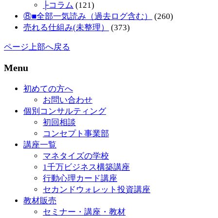
├コラム
(121)
⑧■全部一気読み（過去ログ含む）
(260)
売れる仕組み(未整理）
(373)
ページ上部へ戻る
Menu
初めての方へ
お問い合わせ
個別コンサルティング
初回相談
コンセプト事業部
講座一覧
マネタイズの学校
1千万ビジネス構築講座
行動心理カード講座
セカンドウォレット投資講座
教材販売
セミナー・講座・教材