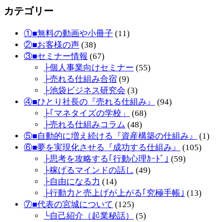
カテゴリー
①■無料の動画や小冊子
(11)
②■お客様の声
(38)
③■セミナー情報
(67)
├個人事業向けセミナー
(55)
├売れる仕組み合宿
(9)
├池袋ビジネス研究会
(3)
④■ひとり社長の『売れる仕組み』
(94)
├｢マネタイズの学校」
(68)
├売れる仕組みコラム
(48)
⑤■自動的に増え続ける『資産構築の仕組み』
(1)
⑥■夢を実現化させる『成功する仕組み』
(105)
├思考を攻略する｢行動心理ｶｰﾄﾞ｣
(59)
├稼げるマインドの話し
(49)
├自由になる力
(14)
├行動力と売上げが上がる｢究極手帳｣
(13)
⑦■代表の宮城について
(125)
└自己紹介（起業秘話）
(5)