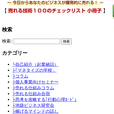
検索
検索:
カテゴリー
└自己紹介（起業秘話）
├｢マネタイズの学校」
├コラム
├個人事業向けセミナー
├売れる仕組みコラム
├売れる仕組み合宿
├思考を攻略する｢行動心理ｶｰﾄﾞ｣
├池袋ビジネス研究会
├稼げるマインドの話し