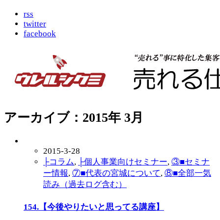
rss
twitter
facebook
アーカイブ：2015年 3月
2015-3-28
├コラム
,
├個人事業向けセミナー
,
③■セミナ
ー情報
,
⑦■代表の宮城について
,
⑧■全部一気
読み（過去ログ含む）
154.【今後やりたいと思ってる講座】