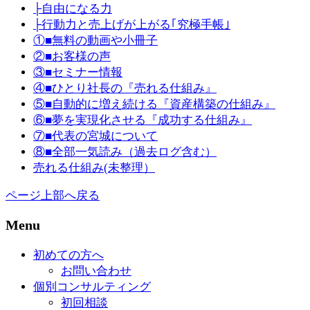
├自由になる力
├行動力と売上げが上がる｢究極手帳｣
①■無料の動画や小冊子
②■お客様の声
③■セミナー情報
④■ひとり社長の『売れる仕組み』
⑤■自動的に増え続ける『資産構築の仕組み』
⑥■夢を実現化させる『成功する仕組み』
⑦■代表の宮城について
⑧■全部一気読み（過去ログ含む）
売れる仕組み(未整理）
ページ上部へ戻る
Menu
初めての方へ
お問い合わせ
個別コンサルティング
初回相談