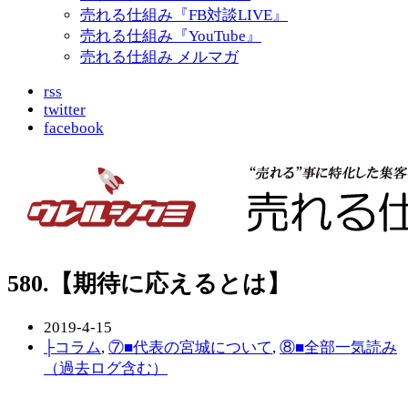
売れる仕組み『FB対談LIVE』
売れる仕組み『YouTube』
売れる仕組み メルマガ
rss
twitter
facebook
580.【期待に応えるとは】
2019-4-15
├コラム
,
⑦■代表の宮城について
,
⑧■全部一気読み
（過去ログ含む）