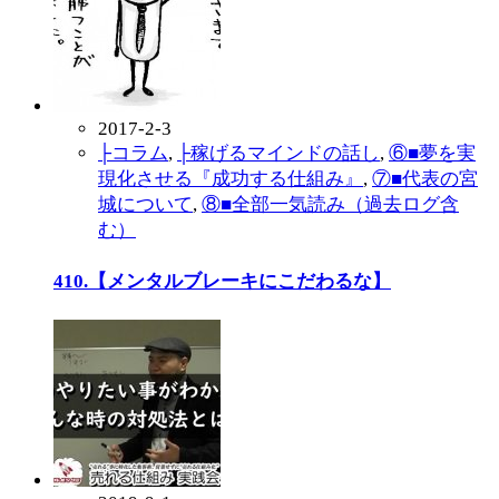
2017-2-3
├コラム
,
├稼げるマインドの話し
,
⑥■夢を実
現化させる『成功する仕組み』
,
⑦■代表の宮
城について
,
⑧■全部一気読み（過去ログ含
む）
410.【メンタルブレーキにこだわるな】