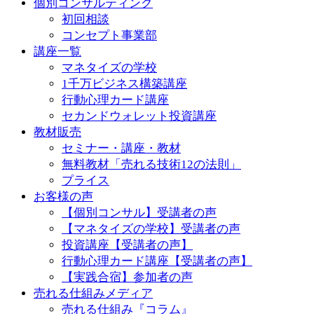
個別コンサルティング
初回相談
コンセプト事業部
講座一覧
マネタイズの学校
1千万ビジネス構築講座
行動心理カード講座
セカンドウォレット投資講座
教材販売
セミナー・講座・教材
無料教材「売れる技術12の法則」
プライス
お客様の声
【個別コンサル】受講者の声
【マネタイズの学校】受講者の声
投資講座【受講者の声】
行動心理カード講座【受講者の声】
【実践合宿】参加者の声
売れる仕組みメディア
売れる仕組み『コラム』