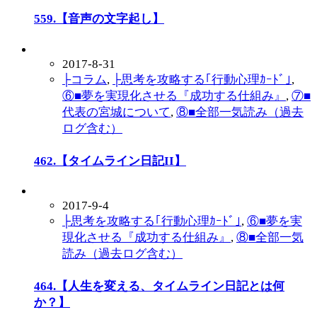
559.【音声の文字起し】
2017-8-31
├コラム
,
├思考を攻略する｢行動心理ｶｰﾄﾞ｣
,
⑥■夢を実現化させる『成功する仕組み』
,
⑦■
代表の宮城について
,
⑧■全部一気読み（過去
ログ含む）
462.【タイムライン日記II】
2017-9-4
├思考を攻略する｢行動心理ｶｰﾄﾞ｣
,
⑥■夢を実
現化させる『成功する仕組み』
,
⑧■全部一気
読み（過去ログ含む）
464.【人生を変える、タイムライン日記とは何
か？】