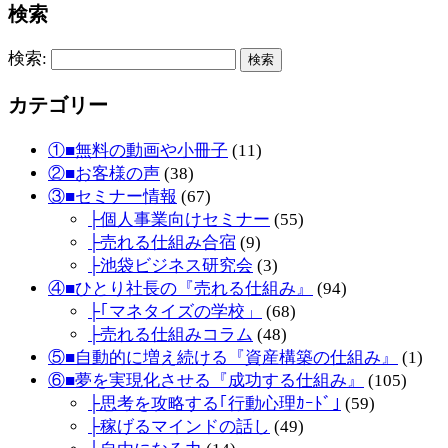
検索
検索:
カテゴリー
①■無料の動画や小冊子
(11)
②■お客様の声
(38)
③■セミナー情報
(67)
├個人事業向けセミナー
(55)
├売れる仕組み合宿
(9)
├池袋ビジネス研究会
(3)
④■ひとり社長の『売れる仕組み』
(94)
├｢マネタイズの学校」
(68)
├売れる仕組みコラム
(48)
⑤■自動的に増え続ける『資産構築の仕組み』
(1)
⑥■夢を実現化させる『成功する仕組み』
(105)
├思考を攻略する｢行動心理ｶｰﾄﾞ｣
(59)
├稼げるマインドの話し
(49)