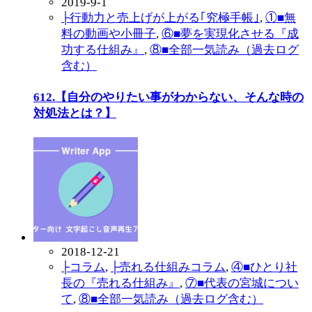
2019-9-1
├行動力と売上げが上がる｢究極手帳｣
,
①■無
料の動画や小冊子
,
⑥■夢を実現化させる『成
功する仕組み』
,
⑧■全部一気読み（過去ログ
含む）
612.【自分のやりたい事がわからない、そんな時の
対処法とは？】
2018-12-21
├コラム
,
├売れる仕組みコラム
,
④■ひとり社
長の『売れる仕組み』
,
⑦■代表の宮城につい
て
,
⑧■全部一気読み（過去ログ含む）