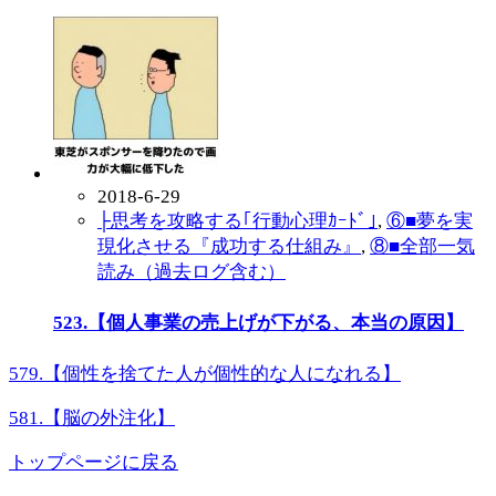
2018-6-29
├思考を攻略する｢行動心理ｶｰﾄﾞ｣
,
⑥■夢を実
現化させる『成功する仕組み』
,
⑧■全部一気
読み（過去ログ含む）
523.【個人事業の売上げが下がる、本当の原因】
579.【個性を捨てた人が個性的な人になれる】
581.【脳の外注化】
トップページに戻る