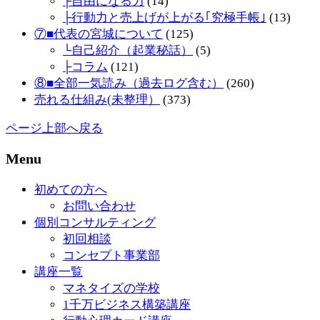
├自由になる力
(14)
├行動力と売上げが上がる｢究極手帳｣
(13)
⑦■代表の宮城について
(125)
└自己紹介（起業秘話）
(5)
├コラム
(121)
⑧■全部一気読み（過去ログ含む）
(260)
売れる仕組み(未整理）
(373)
ページ上部へ戻る
Menu
初めての方へ
お問い合わせ
個別コンサルティング
初回相談
コンセプト事業部
講座一覧
マネタイズの学校
1千万ビジネス構築講座