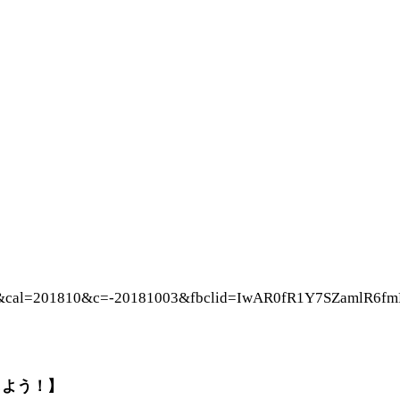
e=1822&cal=201810&c=-20181003&fbclid=IwAR0fR1Y7SZam
しよう！】