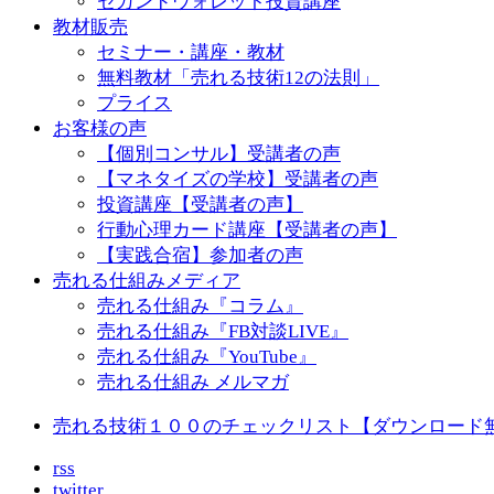
セカンドウォレット投資講座
教材販売
セミナー・講座・教材
無料教材「売れる技術12の法則」
プライス
お客様の声
【個別コンサル】受講者の声
【マネタイズの学校】受講者の声
投資講座【受講者の声】
行動心理カード講座【受講者の声】
【実践合宿】参加者の声
売れる仕組みメディア
売れる仕組み『コラム』
売れる仕組み『FB対談LIVE』
売れる仕組み『YouTube』
売れる仕組み メルマガ
売れる技術１００のチェックリスト【ダウンロード
rss
twitter