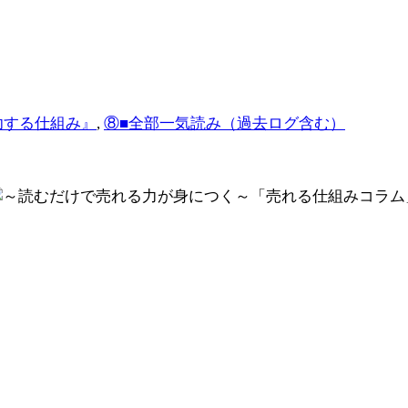
】
功する仕組み』
,
⑧■全部一気読み（過去ログ含む）