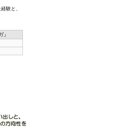
た経験と、
ガ」