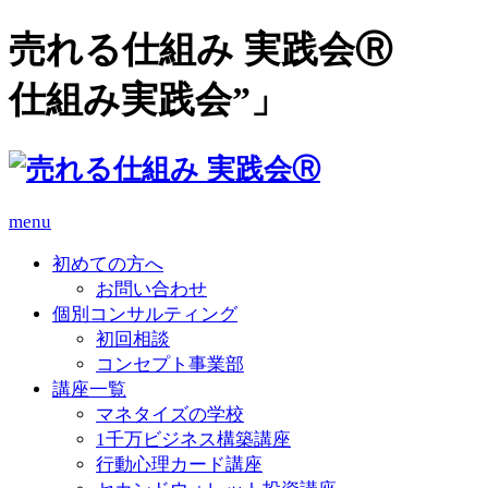
売れる仕組み 実践会Ⓡ 
仕組み実践会”」
menu
初めての方へ
お問い合わせ
個別コンサルティング
初回相談
コンセプト事業部
講座一覧
マネタイズの学校
1千万ビジネス構築講座
行動心理カード講座