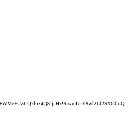
lR6fmFWMeFUZCQ7l6z4Q8-jsHx9LwmUcY8wl2Lf2SX60loQ