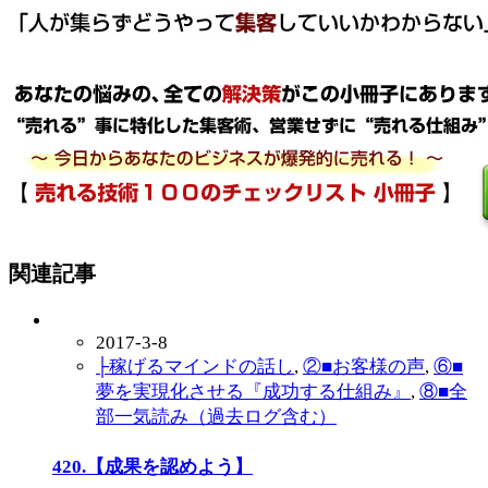
関連記事
2017-3-8
├稼げるマインドの話し
,
②■お客様の声
,
⑥■
夢を実現化させる『成功する仕組み』
,
⑧■全
部一気読み（過去ログ含む）
420.【成果を認めよう】