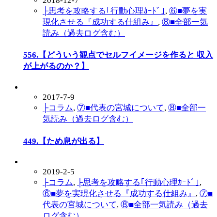
2018-12-7
├思考を攻略する｢行動心理ｶｰﾄﾞ｣
,
⑥■夢を実
現化させる『成功する仕組み』
,
⑧■全部一気
読み（過去ログ含む）
556.【どういう観点でセルフイメージを作ると 収入
が上がるのか？】
2017-7-9
├コラム
,
⑦■代表の宮城について
,
⑧■全部一
気読み（過去ログ含む）
449.【ため息が出る】
2019-2-5
├コラム
,
├思考を攻略する｢行動心理ｶｰﾄﾞ｣
,
⑥■夢を実現化させる『成功する仕組み』
,
⑦■
代表の宮城について
,
⑧■全部一気読み（過去
ログ含む）