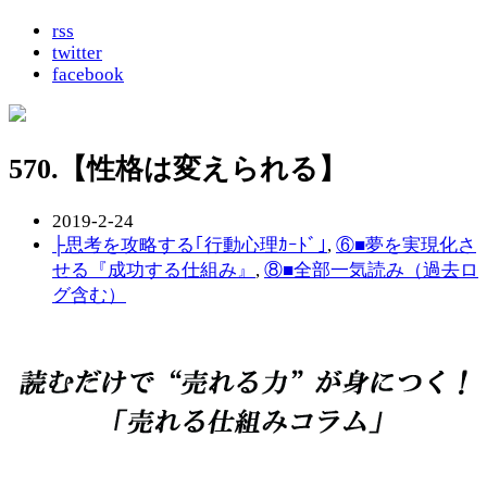
rss
twitter
facebook
570.【性格は変えられる】
2019-2-24
├思考を攻略する｢行動心理ｶｰﾄﾞ｣
,
⑥■夢を実現化さ
せる『成功する仕組み』
,
⑧■全部一気読み（過去ロ
グ含む）