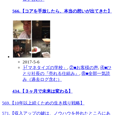
566.【コアを手放したら、本当の想いが出てきた】
2017-5-6
├｢マネタイズの学校」
,
②■お客様の声
,
④■ひ
とり社長の『売れる仕組み』
,
⑧■全部一気読
み（過去ログ含む）
434.【３ヶ月で未来は変わる】
569.【10年以上続くための生き残り戦略】
571.【収入アップの鍵は、ノウハウを外れたところにあ