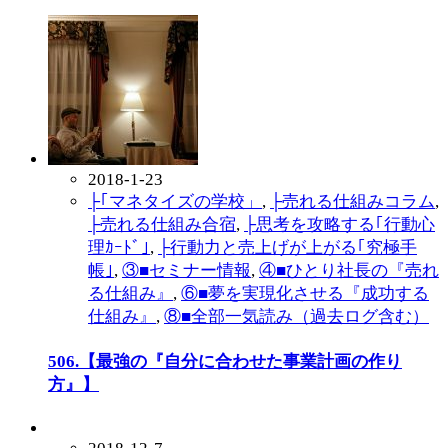
2018-1-23
├｢マネタイズの学校」
,
├売れる仕組みコラム
,
├売れる仕組み合宿
,
├思考を攻略する｢行動心
理ｶｰﾄﾞ｣
,
├行動力と売上げが上がる｢究極手
帳｣
,
③■セミナー情報
,
④■ひとり社長の『売れ
る仕組み』
,
⑥■夢を実現化させる『成功する
仕組み』
,
⑧■全部一気読み（過去ログ含む）
506.【最強の『自分に合わせた事業計画の作り
方』】