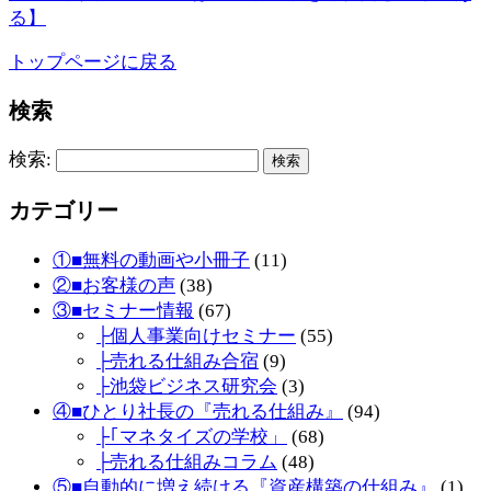
る】
トップページに戻る
検索
検索:
カテゴリー
①■無料の動画や小冊子
(11)
②■お客様の声
(38)
③■セミナー情報
(67)
├個人事業向けセミナー
(55)
├売れる仕組み合宿
(9)
├池袋ビジネス研究会
(3)
④■ひとり社長の『売れる仕組み』
(94)
├｢マネタイズの学校」
(68)
├売れる仕組みコラム
(48)
⑤■自動的に増え続ける『資産構築の仕組み』
(1)