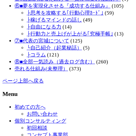
⑥■夢を実現化させる『成功する仕組み』
(105)
├思考を攻略する｢行動心理ｶｰﾄﾞ｣
(59)
├稼げるマインドの話し
(49)
├自由になる力
(14)
├行動力と売上げが上がる｢究極手帳｣
(13)
⑦■代表の宮城について
(125)
└自己紹介（起業秘話）
(5)
├コラム
(121)
⑧■全部一気読み（過去ログ含む）
(260)
売れる仕組み(未整理）
(373)
ページ上部へ戻る
Menu
初めての方へ
お問い合わせ
個別コンサルティング
初回相談
コンセプト事業部