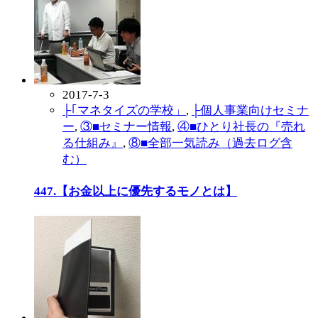
2017-7-3
├｢マネタイズの学校」
,
├個人事業向けセミナ
ー
,
③■セミナー情報
,
④■ひとり社長の『売れ
る仕組み』
,
⑧■全部一気読み（過去ログ含
む）
447.【お金以上に優先するモノとは】