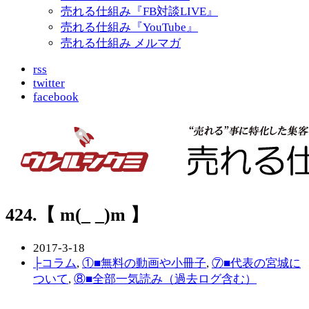
売れる仕組み『FB対談LIVE』
売れる仕組み『YouTube』
売れる仕組み メルマガ
rss
twitter
facebook
424.【 m(_ _)m 】
2017-3-18
├コラム
,
①■無料の動画や小冊子
,
⑦■代表の宮城に
ついて
,
⑧■全部一気読み（過去ログ含む）