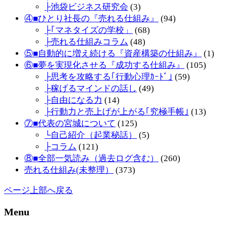
├池袋ビジネス研究会
(3)
④■ひとり社長の『売れる仕組み』
(94)
├｢マネタイズの学校」
(68)
├売れる仕組みコラム
(48)
⑤■自動的に増え続ける『資産構築の仕組み』
(1)
⑥■夢を実現化させる『成功する仕組み』
(105)
├思考を攻略する｢行動心理ｶｰﾄﾞ｣
(59)
├稼げるマインドの話し
(49)
├自由になる力
(14)
├行動力と売上げが上がる｢究極手帳｣
(13)
⑦■代表の宮城について
(125)
└自己紹介（起業秘話）
(5)
├コラム
(121)
⑧■全部一気読み（過去ログ含む）
(260)
売れる仕組み(未整理）
(373)
ページ上部へ戻る
Menu