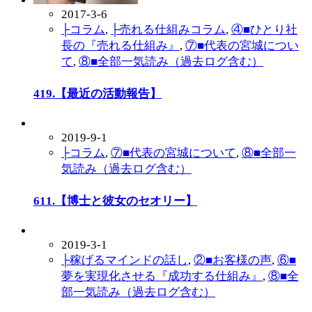
2017-3-6
├コラム
,
├売れる仕組みコラム
,
④■ひとり社
長の『売れる仕組み』
,
⑦■代表の宮城につい
て
,
⑧■全部一気読み（過去ログ含む）
419.【最近の活動報告】
2019-9-1
├コラム
,
⑦■代表の宮城について
,
⑧■全部一
気読み（過去ログ含む）
611.【博士と彼女のセオリー】
2019-3-1
├稼げるマインドの話し
,
②■お客様の声
,
⑥■
夢を実現化させる『成功する仕組み』
,
⑧■全
部一気読み（過去ログ含む）