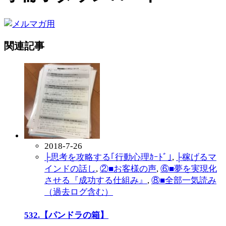
関連記事
2018-7-26
├思考を攻略する｢行動心理ｶｰﾄﾞ｣
,
├稼げるマ
インドの話し
,
②■お客様の声
,
⑥■夢を実現化
させる『成功する仕組み』
,
⑧■全部一気読み
（過去ログ含む）
532.【パンドラの箱】