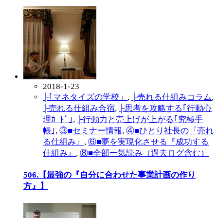
2018-1-23
├｢マネタイズの学校」
,
├売れる仕組みコラム
,
├売れる仕組み合宿
,
├思考を攻略する｢行動心
理ｶｰﾄﾞ｣
,
├行動力と売上げが上がる｢究極手
帳｣
,
③■セミナー情報
,
④■ひとり社長の『売れ
る仕組み』
,
⑥■夢を実現化させる『成功する
仕組み』
,
⑧■全部一気読み（過去ログ含む）
506.【最強の『自分に合わせた事業計画の作り
方』】