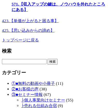
571.【収入アップの鍵は、ノウハウを外れたところ
にある】
423.【単価が上がると困る事】
425.【思い込みからの諦め】
トップページに戻る
検索
検
索:
カテゴリー
①■無料の動画や小冊子
(11)
②■お客様の声
(38)
③■セミナー情報
(67)
├個人事業向けセミナー
(55)
├売れる仕組み合宿
(9)