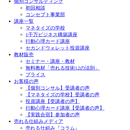
個別コンサルティング
初回相談
コンセプト事業部
講座一覧
マネタイズの学校
1千万ビジネス構築講座
行動心理カード講座
セカンドウォレット投資講座
教材販売
セミナー・講座・教材
無料教材「売れる技術12の法則」
プライス
お客様の声
【個別コンサル】受講者の声
【マネタイズの学校】受講者の声
投資講座【受講者の声】
行動心理カード講座【受講者の声】
【実践合宿】参加者の声
売れる仕組みメディア
売れる仕組み『コラム』