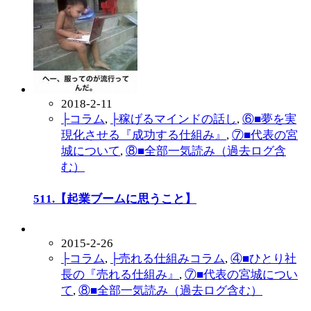
2018-2-11
├コラム
,
├稼げるマインドの話し
,
⑥■夢を実
現化させる『成功する仕組み』
,
⑦■代表の宮
城について
,
⑧■全部一気読み（過去ログ含
む）
511.【起業ブームに思うこと】
2015-2-26
├コラム
,
├売れる仕組みコラム
,
④■ひとり社
長の『売れる仕組み』
,
⑦■代表の宮城につい
て
,
⑧■全部一気読み（過去ログ含む）