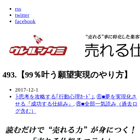
rss
twitter
facebook
493.【99％叶う願望実現のやり方】
2017-12-1
├思考を攻略する｢行動心理ｶｰﾄﾞ｣
,
⑥■夢を実現化さ
せる『成功する仕組み』
,
⑧■全部一気読み（過去ロ
グ含む）