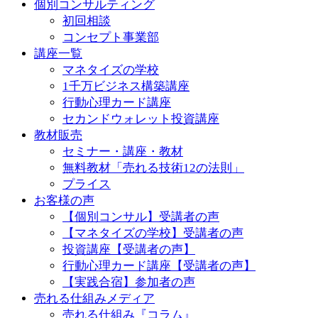
個別コンサルティング
初回相談
コンセプト事業部
講座一覧
マネタイズの学校
1千万ビジネス構築講座
行動心理カード講座
セカンドウォレット投資講座
教材販売
セミナー・講座・教材
無料教材「売れる技術12の法則」
プライス
お客様の声
【個別コンサル】受講者の声
【マネタイズの学校】受講者の声
投資講座【受講者の声】
行動心理カード講座【受講者の声】
【実践合宿】参加者の声
売れる仕組みメディア
売れる仕組み『コラム』