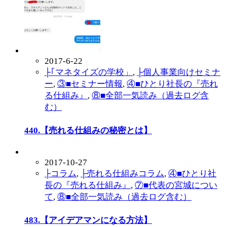
2017-6-22
├｢マネタイズの学校」
,
├個人事業向けセミナ
ー
,
③■セミナー情報
,
④■ひとり社長の『売れ
る仕組み』
,
⑧■全部一気読み（過去ログ含
む）
440.【売れる仕組みの秘密とは】
2017-10-27
├コラム
,
├売れる仕組みコラム
,
④■ひとり社
長の『売れる仕組み』
,
⑦■代表の宮城につい
て
,
⑧■全部一気読み（過去ログ含む）
483.【アイデアマンになる方法】