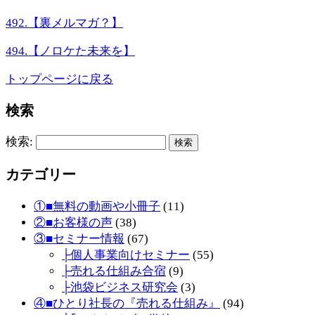
492.【裏メルマガ？】
494.【ノロケた未来を】
トップページに戻る
検索
検索:
カテゴリー
①■無料の動画や小冊子
(11)
②■お客様の声
(38)
③■セミナー情報
(67)
├個人事業向けセミナー
(55)
├売れる仕組み合宿
(9)
├池袋ビジネス研究会
(3)
④■ひとり社長の『売れる仕組み』
(94)