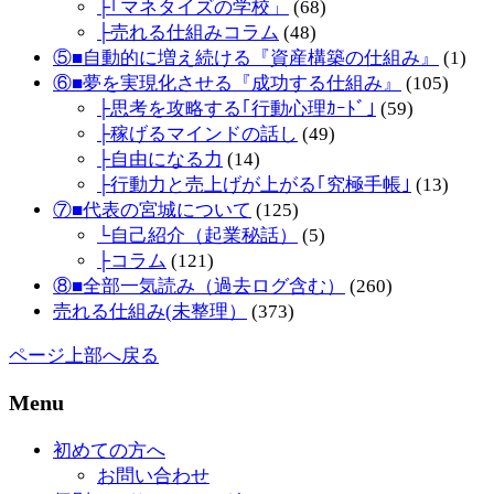
├｢マネタイズの学校」
(68)
├売れる仕組みコラム
(48)
⑤■自動的に増え続ける『資産構築の仕組み』
(1)
⑥■夢を実現化させる『成功する仕組み』
(105)
├思考を攻略する｢行動心理ｶｰﾄﾞ｣
(59)
├稼げるマインドの話し
(49)
├自由になる力
(14)
├行動力と売上げが上がる｢究極手帳｣
(13)
⑦■代表の宮城について
(125)
└自己紹介（起業秘話）
(5)
├コラム
(121)
⑧■全部一気読み（過去ログ含む）
(260)
売れる仕組み(未整理）
(373)
ページ上部へ戻る
Menu
初めての方へ
お問い合わせ