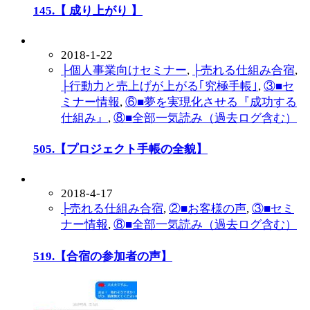
145.【 成り上がり 】
2018-1-22
├個人事業向けセミナー
,
├売れる仕組み合宿
,
├行動力と売上げが上がる｢究極手帳｣
,
③■セ
ミナー情報
,
⑥■夢を実現化させる『成功する
仕組み』
,
⑧■全部一気読み（過去ログ含む）
505.【プロジェクト手帳の全貌】
2018-4-17
├売れる仕組み合宿
,
②■お客様の声
,
③■セミ
ナー情報
,
⑧■全部一気読み（過去ログ含む）
519.【合宿の参加者の声】