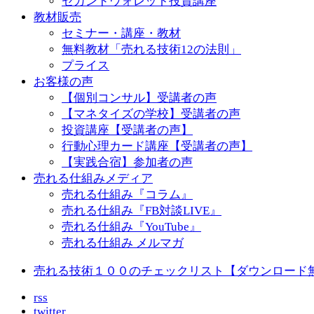
セカンドウォレット投資講座
教材販売
セミナー・講座・教材
無料教材「売れる技術12の法則」
プライス
お客様の声
【個別コンサル】受講者の声
【マネタイズの学校】受講者の声
投資講座【受講者の声】
行動心理カード講座【受講者の声】
【実践合宿】参加者の声
売れる仕組みメディア
売れる仕組み『コラム』
売れる仕組み『FB対談LIVE』
売れる仕組み『YouTube』
売れる仕組み メルマガ
売れる技術１００のチェックリスト【ダウンロード
rss
twitter