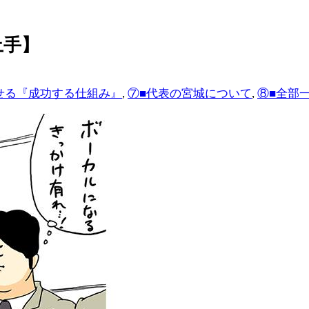
上手】
せる『成功する仕組み』
,
⑦■代表の宮城について
,
⑧■全部