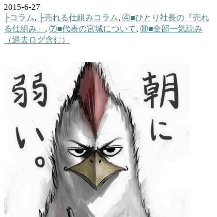
2015-6-27
├コラム
,
├売れる仕組みコラム
,
④■ひとり社長の『売れ
る仕組み』
,
⑦■代表の宮城について
,
⑧■全部一気読み
（過去ログ含む）