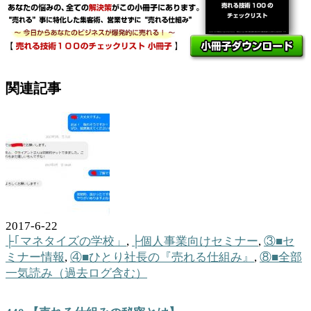
関連記事
2017-6-22
├｢マネタイズの学校」
,
├個人事業向けセミナー
,
③■セ
ミナー情報
,
④■ひとり社長の『売れる仕組み』
,
⑧■全部
一気読み（過去ログ含む）