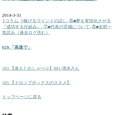
2014-3-31
├コラム
,
├稼げるマインドの話し
,
⑥■夢を実現化させる
『成功する仕組み』
,
⑦■代表の宮城について
,
⑧■全部一
気読み（過去ログ含む）
029.「高速で」
183.【達人とおしゃべり】001:清水さん
185.【ドロップボックスのススメ】
トップページに戻る