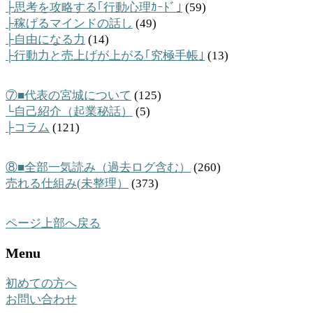
├思考を攻略する｢行動心理ｶｰﾄﾞ｣
(59)
├稼げるマインドの話し
(49)
├自由になる力
(14)
├行動力と売上げが上がる｢究極手帳｣
(13)
⑦■代表の宮城について
(125)
└自己紹介（起業秘話）
(5)
├コラム
(121)
⑧■全部一気読み（過去ログ含む）
(260)
売れる仕組み(未整理）
(373)
ページ上部へ戻る
Menu
初めての方へ
お問い合わせ