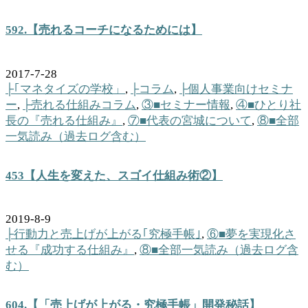
592.【売れるコーチになるためには】
2017-7-28
├｢マネタイズの学校」
,
├コラム
,
├個人事業向けセミナ
ー
,
├売れる仕組みコラム
,
③■セミナー情報
,
④■ひとり社
長の『売れる仕組み』
,
⑦■代表の宮城について
,
⑧■全部
一気読み（過去ログ含む）
453【人生を変えた、スゴイ仕組み術②】
2019-8-9
├行動力と売上げが上がる｢究極手帳｣
,
⑥■夢を実現化さ
せる『成功する仕組み』
,
⑧■全部一気読み（過去ログ含
む）
604.【「売上げが上がる・究極手帳」開発秘話】