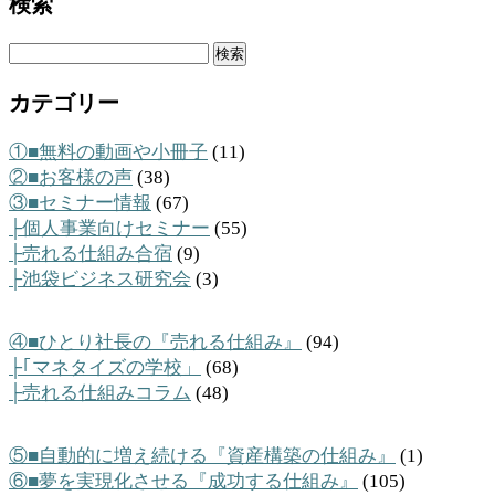
検索
検
索:
カテゴリー
①■無料の動画や小冊子
(11)
②■お客様の声
(38)
③■セミナー情報
(67)
├個人事業向けセミナー
(55)
├売れる仕組み合宿
(9)
├池袋ビジネス研究会
(3)
④■ひとり社長の『売れる仕組み』
(94)
├｢マネタイズの学校」
(68)
├売れる仕組みコラム
(48)
⑤■自動的に増え続ける『資産構築の仕組み』
(1)
⑥■夢を実現化させる『成功する仕組み』
(105)