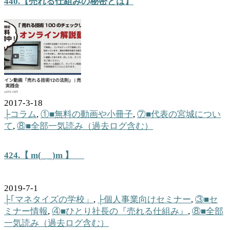
440.【売れる仕組みの秘密とは】
2017-3-18
├コラム
,
①■無料の動画や小冊子
,
⑦■代表の宮城につい
て
,
⑧■全部一気読み（過去ログ含む）
424.【 m(_ _)m 】
2019-7-1
├｢マネタイズの学校」
,
├個人事業向けセミナー
,
③■セ
ミナー情報
,
④■ひとり社長の『売れる仕組み』
,
⑧■全部
一気読み（過去ログ含む）