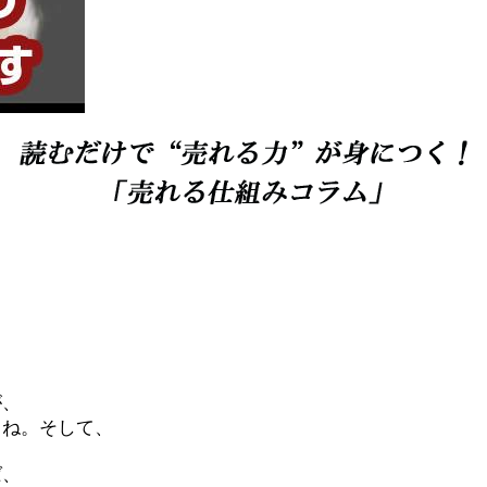
。
が、
よね。そして、
ば、