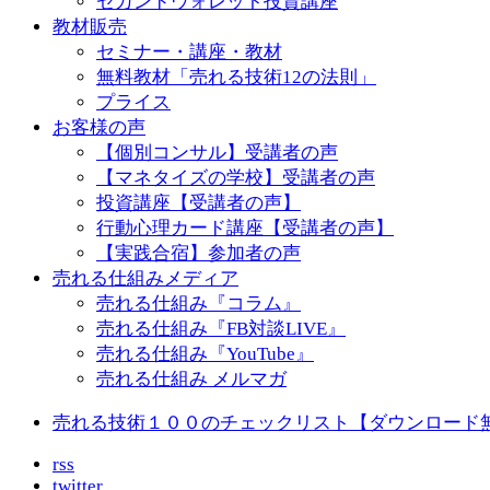
セカンドウォレット投資講座
教材販売
セミナー・講座・教材
無料教材「売れる技術12の法則」
プライス
お客様の声
【個別コンサル】受講者の声
【マネタイズの学校】受講者の声
投資講座【受講者の声】
行動心理カード講座【受講者の声】
【実践合宿】参加者の声
売れる仕組みメディア
売れる仕組み『コラム』
売れる仕組み『FB対談LIVE』
売れる仕組み『YouTube』
売れる仕組み メルマガ
売れる技術１００のチェックリスト【ダウンロード
rss
twitter