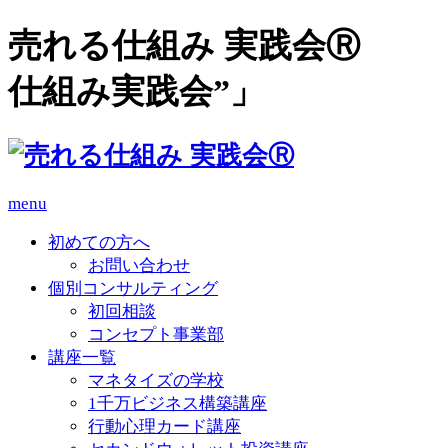
売れる仕組み 実践会Ⓡ 
仕組み実践会”」
menu
初めての方へ
お問い合わせ
個別コンサルティング
初回相談
コンセプト事業部
講座一覧
マネタイズの学校
1千万ビジネス構築講座
行動心理カード講座