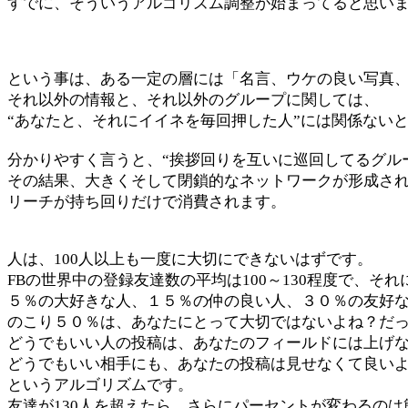
すでに、そういうアルゴリズム調整が始まってると思い
という事は、ある一定の層には「名言、ウケの良い写真、
それ以外の情報と、それ以外のグループに関しては、
“あなたと、それにイイネを毎回押した人”には関係ない
分かりやすく言うと、“挨拶回りを互いに巡回してるグル
その結果、大きくそして閉鎖的なネットワークが形成さ
リーチが持ち回りだけで消費されます。
人は、100人以上も一度に大切にできないはずです。
FBの世界中の登録友達数の平均は100～130程度で、そ
５％の大好きな人、１５％の仲の良い人、３０％の友好
のこり５０％は、あなたにとって大切ではないよね？だ
どうでもいい人の投稿は、あなたのフィールドには上げ
どうでもいい相手にも、あなたの投稿は見せなくて良い
というアルゴリズムです。
友達が130人を超えたら、さらにパーセントが変わるの