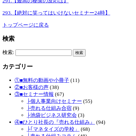
291.【最高の秘策の反応は】
293.【絶対に笑ってはいけないセミナー24時】
トップページに戻る
検索
検索:
カテゴリー
①■無料の動画や小冊子
(11)
②■お客様の声
(38)
③■セミナー情報
(67)
├個人事業向けセミナー
(55)
├売れる仕組み合宿
(9)
├池袋ビジネス研究会
(3)
④■ひとり社長の『売れる仕組み』
(94)
├｢マネタイズの学校」
(68)