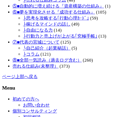
├売れる仕組みコラム
(48)
⑤■自動的に増え続ける『資産構築の仕組み』
(1)
⑥■夢を実現化させる『成功する仕組み』
(105)
├思考を攻略する｢行動心理ｶｰﾄﾞ｣
(59)
├稼げるマインドの話し
(49)
├自由になる力
(14)
├行動力と売上げが上がる｢究極手帳｣
(13)
⑦■代表の宮城について
(125)
└自己紹介（起業秘話）
(5)
├コラム
(121)
⑧■全部一気読み（過去ログ含む）
(260)
売れる仕組み(未整理）
(373)
ページ上部へ戻る
Menu
初めての方へ
お問い合わせ
個別コンサルティング