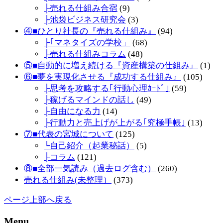
├売れる仕組み合宿
(9)
├池袋ビジネス研究会
(3)
④■ひとり社長の『売れる仕組み』
(94)
├｢マネタイズの学校」
(68)
├売れる仕組みコラム
(48)
⑤■自動的に増え続ける『資産構築の仕組み』
(1)
⑥■夢を実現化させる『成功する仕組み』
(105)
├思考を攻略する｢行動心理ｶｰﾄﾞ｣
(59)
├稼げるマインドの話し
(49)
├自由になる力
(14)
├行動力と売上げが上がる｢究極手帳｣
(13)
⑦■代表の宮城について
(125)
└自己紹介（起業秘話）
(5)
├コラム
(121)
⑧■全部一気読み（過去ログ含む）
(260)
売れる仕組み(未整理）
(373)
ページ上部へ戻る
Menu