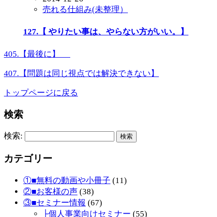
売れる仕組み(未整理）
127.【 やりたい事は、やらない方がいい。】
405.【最後に】
407.【問題は同じ視点では解決できない】
トップページに戻る
検索
検索:
カテゴリー
①■無料の動画や小冊子
(11)
②■お客様の声
(38)
③■セミナー情報
(67)
├個人事業向けセミナー
(55)