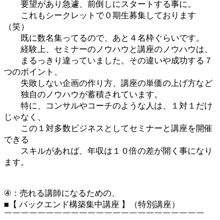
要望があり急遽、前倒しにスタートする事に。
これもシークレットで０期生募集しております
（笑）
既に数名集ってるので、あと４名枠ぐらいです。
経験上、セミナーのノウハウと講座のノウハウは、
まるっきり違っていました。その違いや成功する７
つのポイント、
失敗しない企画の作り方、講座の単価の上げ方など
独自のノウハウが蓄積されています。
特に、コンサルやコーチのような人は、１対１だけ
じゃなく、
この１対多数ビジネスとしてセミナーと講座を開催
できる
スキルがあれば、年収は１０倍の差が開く事になり
ます。
④：売れる講師になるための、
■【 バックエンド構築集中講座 】（特別講座）
￣￣￣￣￣￣￣￣￣￣￣￣￣￣￣￣￣￣￣￣￣￣￣￣