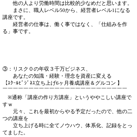
他の人より労働時間は比較的少なめだと思います。
まさに、職人レベル50から、経営者レベル1になる
講座です。
経営者の仕事は、働く事ではなく、「仕組みを作
る」事です。
③：リスク０の年収３千万ビジネス、
あなたの知識・経験・理念を資産に変える
【ｽｸｰﾙﾋﾞｼﾞﾈｽ立ち上げ6ヶ月養成講座＆グルコン 】
￣￣￣￣￣￣￣￣￣￣￣￣￣￣￣￣￣￣￣￣￣￣￣￣
※通称「講座の作り方講座」というややこしい講座で
すｗ
元々、これを最初からやる予定だったので、他の二
つの講座を
立ち上げる時に全てノウハウ、体系化、記録をとっ
てました。