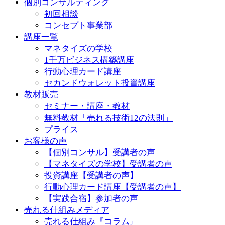
個別コンサルティング
初回相談
コンセプト事業部
講座一覧
マネタイズの学校
1千万ビジネス構築講座
行動心理カード講座
セカンドウォレット投資講座
教材販売
セミナー・講座・教材
無料教材「売れる技術12の法則」
プライス
お客様の声
【個別コンサル】受講者の声
【マネタイズの学校】受講者の声
投資講座【受講者の声】
行動心理カード講座【受講者の声】
【実践合宿】参加者の声
売れる仕組みメディア
売れる仕組み『コラム』