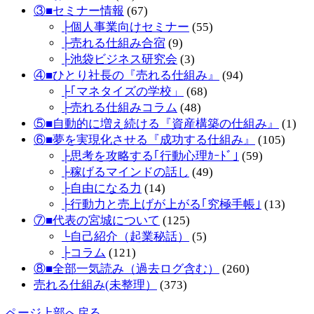
③■セミナー情報
(67)
├個人事業向けセミナー
(55)
├売れる仕組み合宿
(9)
├池袋ビジネス研究会
(3)
④■ひとり社長の『売れる仕組み』
(94)
├｢マネタイズの学校」
(68)
├売れる仕組みコラム
(48)
⑤■自動的に増え続ける『資産構築の仕組み』
(1)
⑥■夢を実現化させる『成功する仕組み』
(105)
├思考を攻略する｢行動心理ｶｰﾄﾞ｣
(59)
├稼げるマインドの話し
(49)
├自由になる力
(14)
├行動力と売上げが上がる｢究極手帳｣
(13)
⑦■代表の宮城について
(125)
└自己紹介（起業秘話）
(5)
├コラム
(121)
⑧■全部一気読み（過去ログ含む）
(260)
売れる仕組み(未整理）
(373)
ページ上部へ戻る