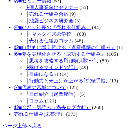
③■セミナー情報
(67)
├個人事業向けセミナー
(55)
├売れる仕組み合宿
(9)
├池袋ビジネス研究会
(3)
④■ひとり社長の『売れる仕組み』
(94)
├｢マネタイズの学校」
(68)
├売れる仕組みコラム
(48)
⑤■自動的に増え続ける『資産構築の仕組み』
(1)
⑥■夢を実現化させる『成功する仕組み』
(105)
├思考を攻略する｢行動心理ｶｰﾄﾞ｣
(59)
├稼げるマインドの話し
(49)
├自由になる力
(14)
├行動力と売上げが上がる｢究極手帳｣
(13)
⑦■代表の宮城について
(125)
└自己紹介（起業秘話）
(5)
├コラム
(121)
⑧■全部一気読み（過去ログ含む）
(260)
売れる仕組み(未整理）
(373)
ページ上部へ戻る