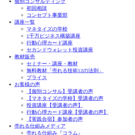
個別コンサルティング
初回相談
コンセプト事業部
講座一覧
マネタイズの学校
1千万ビジネス構築講座
行動心理カード講座
セカンドウォレット投資講座
教材販売
セミナー・講座・教材
無料教材「売れる技術12の法則」
プライス
お客様の声
【個別コンサル】受講者の声
【マネタイズの学校】受講者の声
投資講座【受講者の声】
行動心理カード講座【受講者の声】
【実践合宿】参加者の声
売れる仕組みメディア
売れる仕組み『コラム』