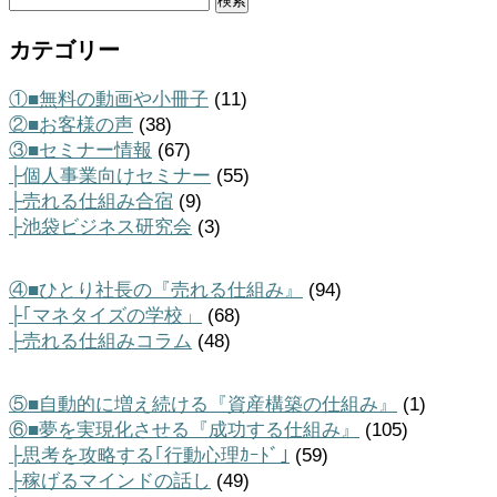
検
索:
カテゴリー
①■無料の動画や小冊子
(11)
②■お客様の声
(38)
③■セミナー情報
(67)
├個人事業向けセミナー
(55)
├売れる仕組み合宿
(9)
├池袋ビジネス研究会
(3)
④■ひとり社長の『売れる仕組み』
(94)
├｢マネタイズの学校」
(68)
├売れる仕組みコラム
(48)
⑤■自動的に増え続ける『資産構築の仕組み』
(1)
⑥■夢を実現化させる『成功する仕組み』
(105)
├思考を攻略する｢行動心理ｶｰﾄﾞ｣
(59)
├稼げるマインドの話し
(49)