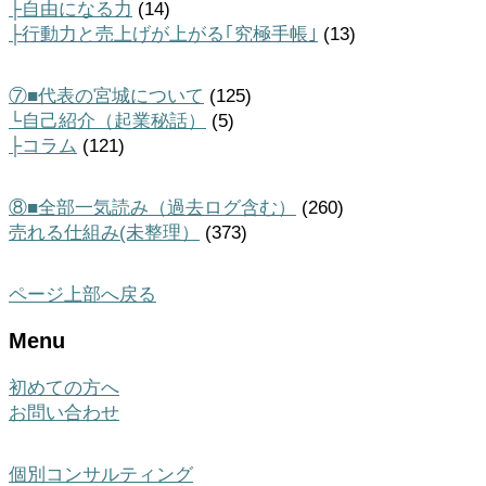
├自由になる力
(14)
├行動力と売上げが上がる｢究極手帳｣
(13)
⑦■代表の宮城について
(125)
└自己紹介（起業秘話）
(5)
├コラム
(121)
⑧■全部一気読み（過去ログ含む）
(260)
売れる仕組み(未整理）
(373)
ページ上部へ戻る
Menu
初めての方へ
お問い合わせ
個別コンサルティング