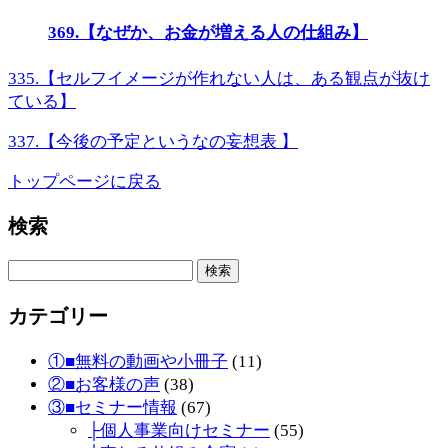
369.【なぜか、お金が増える人の仕組み】
335.【セルフイメージが作れない人は、ある観点が抜け
ている】
337.【今後の予定というなの妄想表 】
トップページに戻る
検索
検
索:
カテゴリー
①■無料の動画や小冊子
(11)
②■お客様の声
(38)
③■セミナー情報
(67)
├個人事業向けセミナー
(55)