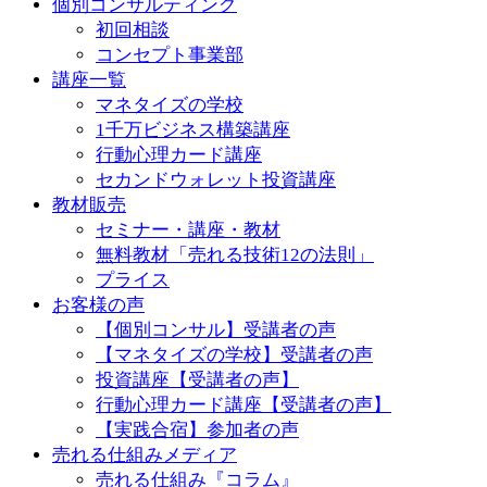
個別コンサルティング
初回相談
コンセプト事業部
講座一覧
マネタイズの学校
1千万ビジネス構築講座
行動心理カード講座
セカンドウォレット投資講座
教材販売
セミナー・講座・教材
無料教材「売れる技術12の法則」
プライス
お客様の声
【個別コンサル】受講者の声
【マネタイズの学校】受講者の声
投資講座【受講者の声】
行動心理カード講座【受講者の声】
【実践合宿】参加者の声
売れる仕組みメディア
売れる仕組み『コラム』