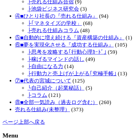
├売れる仕組み合宿
(9)
├池袋ビジネス研究会
(3)
④■ひとり社長の『売れる仕組み』
(94)
├｢マネタイズの学校」
(68)
├売れる仕組みコラム
(48)
⑤■自動的に増え続ける『資産構築の仕組み』
(1)
⑥■夢を実現化させる『成功する仕組み』
(105)
├思考を攻略する｢行動心理ｶｰﾄﾞ｣
(59)
├稼げるマインドの話し
(49)
├自由になる力
(14)
├行動力と売上げが上がる｢究極手帳｣
(13)
⑦■代表の宮城について
(125)
└自己紹介（起業秘話）
(5)
├コラム
(121)
⑧■全部一気読み（過去ログ含む）
(260)
売れる仕組み(未整理）
(373)
ページ上部へ戻る
Menu