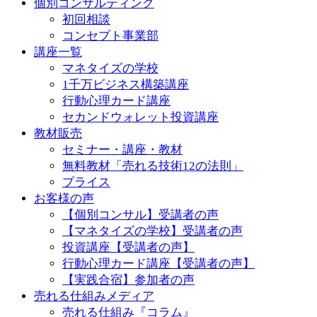
個別コンサルティング
初回相談
コンセプト事業部
講座一覧
マネタイズの学校
1千万ビジネス構築講座
行動心理カード講座
セカンドウォレット投資講座
教材販売
セミナー・講座・教材
無料教材「売れる技術12の法則」
プライス
お客様の声
【個別コンサル】受講者の声
【マネタイズの学校】受講者の声
投資講座【受講者の声】
行動心理カード講座【受講者の声】
【実践合宿】参加者の声
売れる仕組みメディア
売れる仕組み『コラム』