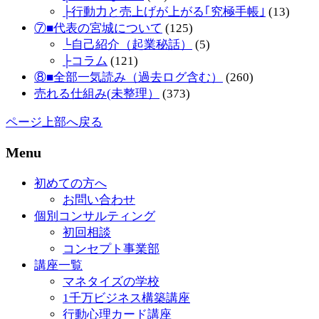
├行動力と売上げが上がる｢究極手帳｣
(13)
⑦■代表の宮城について
(125)
└自己紹介（起業秘話）
(5)
├コラム
(121)
⑧■全部一気読み（過去ログ含む）
(260)
売れる仕組み(未整理）
(373)
ページ上部へ戻る
Menu
初めての方へ
お問い合わせ
個別コンサルティング
初回相談
コンセプト事業部
講座一覧
マネタイズの学校
1千万ビジネス構築講座
行動心理カード講座