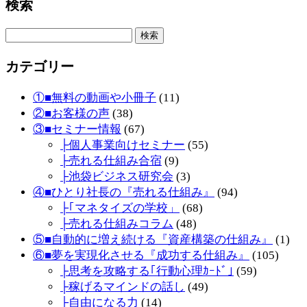
検索
検
索:
カテゴリー
①■無料の動画や小冊子
(11)
②■お客様の声
(38)
③■セミナー情報
(67)
├個人事業向けセミナー
(55)
├売れる仕組み合宿
(9)
├池袋ビジネス研究会
(3)
④■ひとり社長の『売れる仕組み』
(94)
├｢マネタイズの学校」
(68)
├売れる仕組みコラム
(48)
⑤■自動的に増え続ける『資産構築の仕組み』
(1)
⑥■夢を実現化させる『成功する仕組み』
(105)
├思考を攻略する｢行動心理ｶｰﾄﾞ｣
(59)
├稼げるマインドの話し
(49)
├自由になる力
(14)